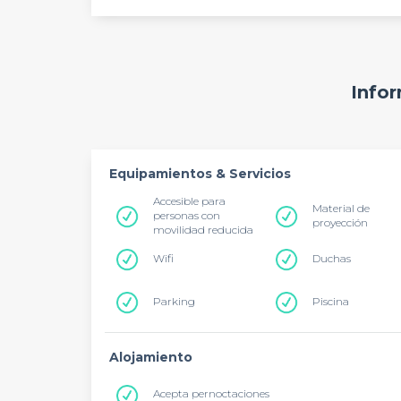
Infor
Equipamientos & Servicios
Accesible para
Material de
personas con
proyección
movilidad reducida
Wifi
Duchas
Parking
Piscina
Alojamiento
Acepta pernoctaciones