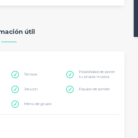
mación útil
Posibilidad de poner
Terraza
tu propia música
Jacuzzi
Equipo de sonido
Menú de grupo