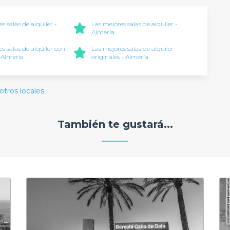
s salas de alquiler -
Las mejores salas de alquiler -
a
Almería
s salas de alquiler con
Las mejores salas de alquiler
- Almería
originales - Almería
otros locales
También te gustará...