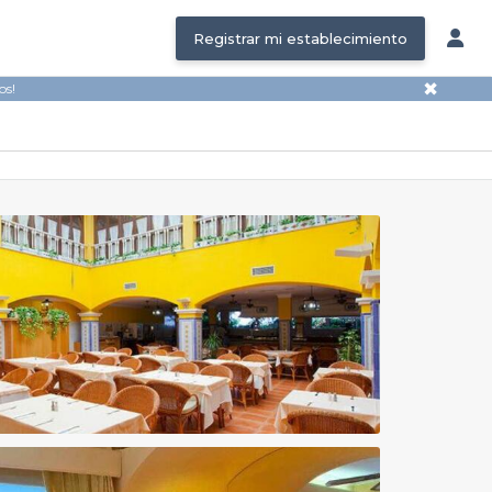
Registrar mi establecimiento
✖
os!