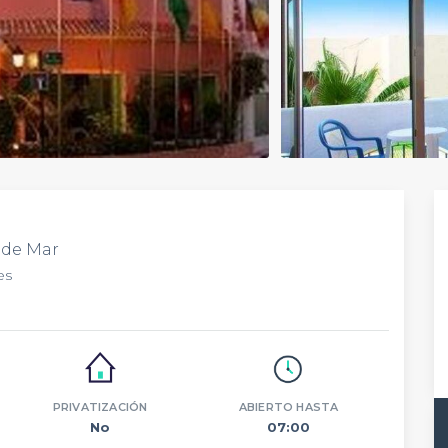
 de Mar
es
PRIVATIZACIÓN
ABIERTO HASTA
No
07:00