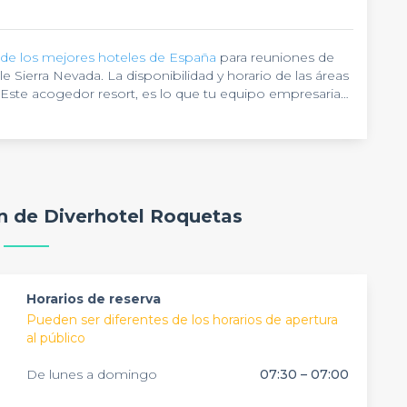
 de los mejores hoteles de España
para reuniones de
e Sierra Nevada. La disponibilidad y horario de las áreas
 Este acogedor resort, es lo que tu equipo empresarial
alas equipadas con todo tipo de herramientas
zar
conferencias profesionales
, también ofrece un
de iluminación, perfectos para realizar seminarios y
 platos diversos del mundo, altamente recomendados.
ente es acogedor. Las habitaciones tienen Wi-Fi
 equipo empresarial un sin fin de recursos los cuales te
ón de Diverhotel Roquetas
unes, destacan su piscina, gimnasio y una cafetería,
u acontecimiento profesional. Nuestros asesores de
tres el local que más se ajuste a ti, de manera
Horarios de reserva
Pueden ser diferentes de los horarios de apertura
al público
De lunes a domingo
07:30 – 07:00