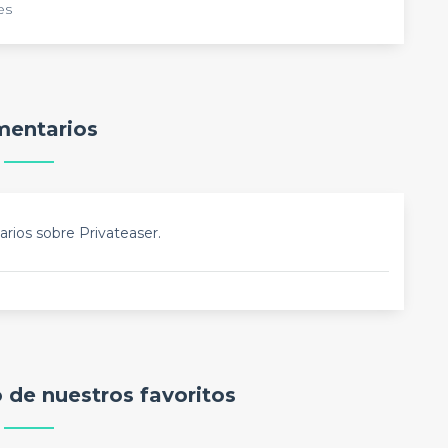
es
entarios
rios sobre Privateaser.
o de nuestros favoritos