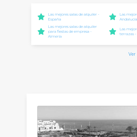
Las mejores salas de alquiler -
Las mejore
España
Andalucí
Las mejores salas de alquiler
Las mejore
para fiestas de empresa -
terrazas 
Almería
Ver 