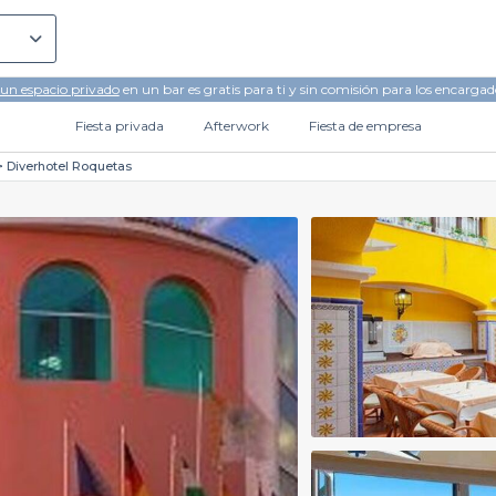
 un espacio privado
en un bar es gratis para ti y sin comisión para los encargad
Fiesta privada
Afterwork
Fiesta de empresa
Diverhotel Roquetas