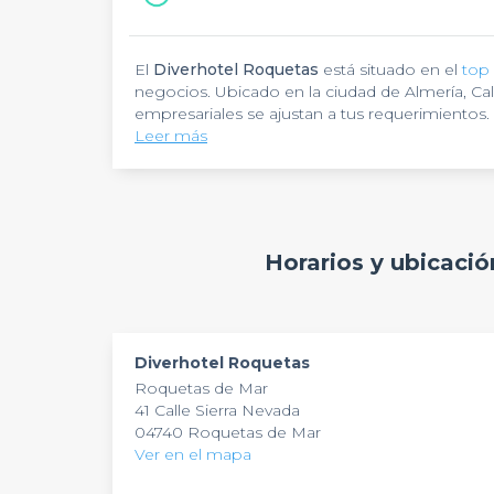
El
Diverhotel Roquetas
está situado en el
top
negocios. Ubicado en la ciudad de Almería, Call
empresariales se ajustan a tus requerimientos.
busca para realizar
Leer más
eventos de negocios
.
Ve al
Diverhotel Roquetas
el cual te ofrece s
tecnológicas y audiovisuales, ideales para reali
auditorio, dotado con proyectores y elementos 
foros empresariales. Su restaurante te brinda
La decoración del hotel es moderna y su ambi
El
Diverhotel Roquetas
te ofrecerá a ti y a tu
Horarios y ubicaci
gratuito y TV pantalla plana. Dentro de sus com
serán de mucha ayuda a la hora de organizar t
idónea para realizar encuentros
Privateaser
te darán un servicio para que encuen
after work
.
totalmente gratuita
.
Diverhotel Roquetas
Roquetas de Mar
41 Calle Sierra Nevada
04740 Roquetas de Mar
Ver en el mapa