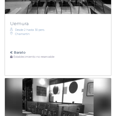
Uemura
Desde 2 hasta 30 pers.
Chamartín
€
Barato
Establecimiento no reservable