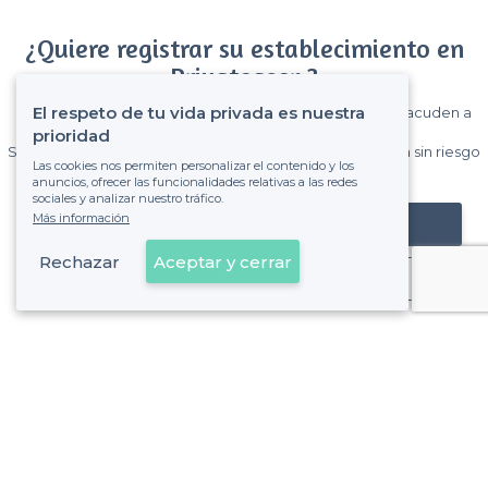
¿Quiere registrar su establecimiento en
Privateaser ?
El respeto de tu vida privada es nuestra
Gane muchos clientes entre el millón de visitantes que acuden a
Privateaser cada mes.
prioridad
Sin comisiones y sin compromiso, pagas una cantidad fija sin riesgo
Las cookies nos permiten personalizar el contenido y los
de ver la factura.
anuncios, ofrecer las funcionalidades relativas a las redes
sociales y analizar nuestro tráfico.
Más información
Registrar mi establecimiento
Rechazar
Aceptar y cerrar
Ya es cliente
Prosperidad - Alrededores
<
Los mejores restaurantes más baratos - Chamartín, Madrid
Prosperidad - Tipos de locales
<
Los mejores restaurantes para grupos - Prosperidad, Madrid