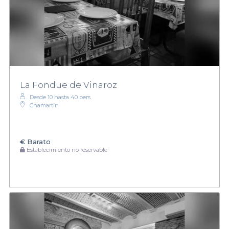
La Fondue de Vinaroz
Desde 10 hasta 40 pers.
Chamartín
€
Barato
Establecimiento no reservable