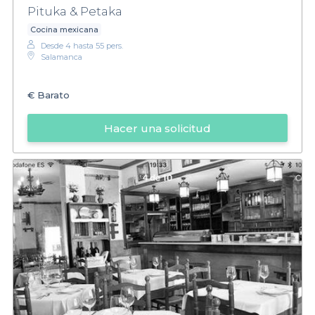
Pituka & Petaka
Cocina mexicana
Desde 4 hasta 55 pers.
Salamanca
€
Barato
Hacer una solicitud