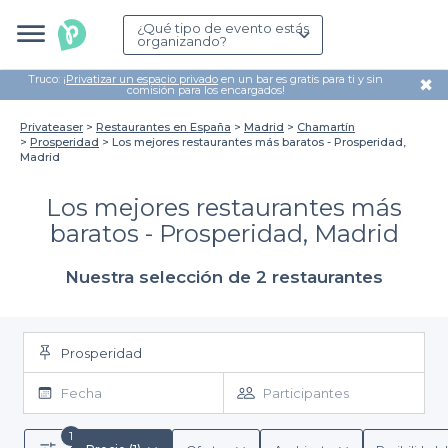
¿Qué tipo de evento estás
organizando?
Truco: ¡
Privatizar un espacio privado
en un bar es gratis para ti y sin
✖
comisión para los encargados!
Privateaser
Restaurantes en España
Madrid
Chamartín
Prosperidad
Los mejores restaurantes más baratos - Prosperidad,
Madrid
Los mejores restaurantes más
baratos - Prosperidad, Madrid
Nuestra selección de 2 restaurantes
Prosperidad
Fecha
Participantes
1