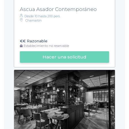
Ascua Asador Contemporáneo
Desde 10 hasta 200 pers.
Chamartín
€€
Razonable
Establecimiento no reservable
Hacer una solicitud