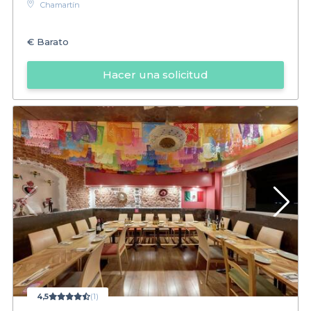
Chamartín
€
Barato
Hacer una solicitud
4,5
(1)