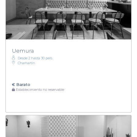
Uemura
Desde 2 hasta 30 pers.
Chamartín
€
Barato
Establecimiento no reservable