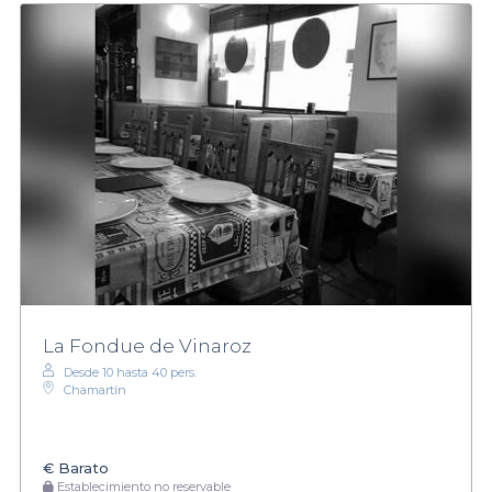
La Fondue de Vinaroz
Desde 10 hasta 40 pers.
Chamartín
€
Barato
Establecimiento no reservable