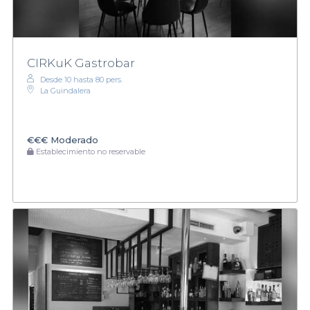
CIRKuK Gastrobar
Desde 10 hasta 80 pers.
La Guindalera
€€€
Moderado
Establecimiento no reservable