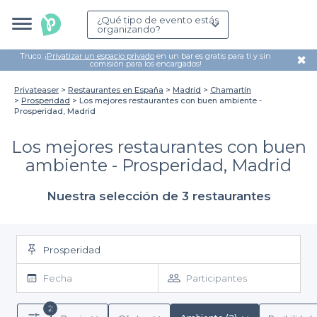
¿Qué tipo de evento estás
organizando?
Truco: ¡
Privatizar un espacio privado
en un bar es gratis para ti y sin
✖
comisión para los encargados!
Privateaser
Restaurantes en España
Madrid
Chamartín
Prosperidad
Los mejores restaurantes con buen ambiente -
Prosperidad, Madrid
Los mejores restaurantes con buen
ambiente - Prosperidad, Madrid
Nuestra selección de 3 restaurantes
Prosperidad
Fecha
Participantes
2