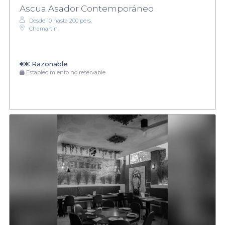
Ascua Asador Contemporáneo
Desde 10 hasta 200 pers.
Chamartín
€€
Razonable
Establecimiento no reservable