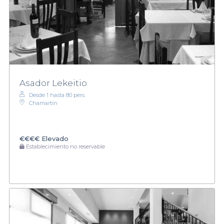
Asador Lekeitio
Desde 1 hasta 80 pers.
Chamartín
€€€€
Elevado
Establecimiento no reservable