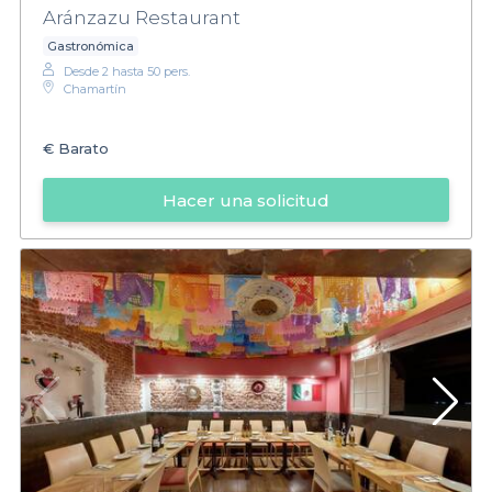
Aránzazu Restaurant
Gastronómica
Desde 2 hasta 50 pers.
Chamartín
€
Barato
Hacer una solicitud