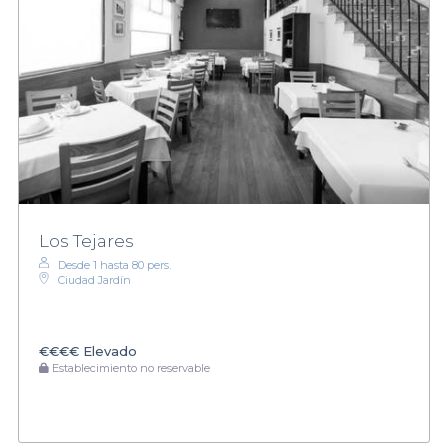
Los Tejares
Desde 1 hasta 80 pers.
Ciudad Jardín
€€€€
Elevado
Establecimiento no reservable