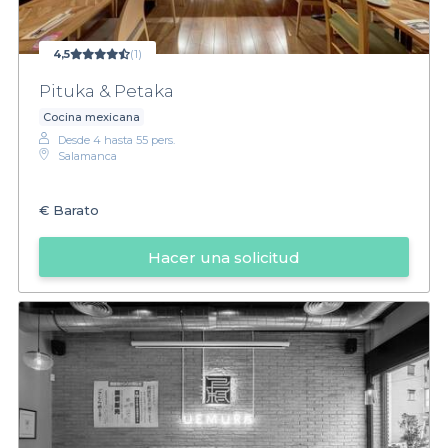
4,5
(1)
Pituka & Petaka
Cocina mexicana
Desde 4 hasta 55 pers.
Salamanca
€
Barato
Hacer una solicitud