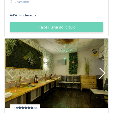
Chamartín
€€€
Moderado
Hacer una solicitud
4,9
(6)