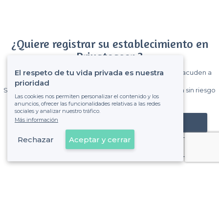
¿Quiere registrar su establecimiento en
Privateaser ?
El respeto de tu vida privada es nuestra
Gane muchos clientes entre el millón de visitantes que acuden a
Privateaser cada mes.
prioridad
Sin comisiones y sin compromiso, pagas una cantidad fija sin riesgo
Las cookies nos permiten personalizar el contenido y los
de ver la factura.
anuncios, ofrecer las funcionalidades relativas a las redes
sociales y analizar nuestro tráfico.
Más información
Registrar mi establecimiento
Rechazar
Aceptar y cerrar
Ya es cliente
Prosperidad - Alrededores
<
Los mejores restaurantes con buen ambiente - Chamartín, Madrid