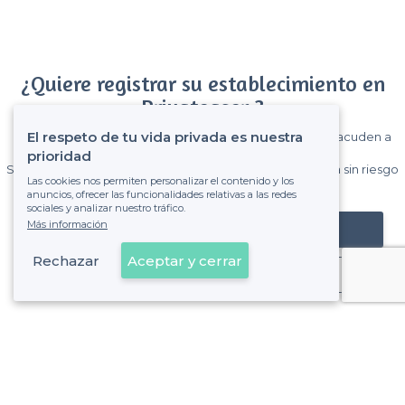
¿Quiere registrar su establecimiento en
Privateaser ?
El respeto de tu vida privada es nuestra
Gane muchos clientes entre el millón de visitantes que acuden a
Privateaser cada mes.
prioridad
Sin comisiones y sin compromiso, pagas una cantidad fija sin riesgo
Las cookies nos permiten personalizar el contenido y los
de ver la factura.
anuncios, ofrecer las funcionalidades relativas a las redes
sociales y analizar nuestro tráfico.
Más información
Registrar mi establecimiento
Rechazar
Aceptar y cerrar
Ya es cliente
Valencia - Tipos de locales
<
Los mejores restaurantes para grupos - Valencia