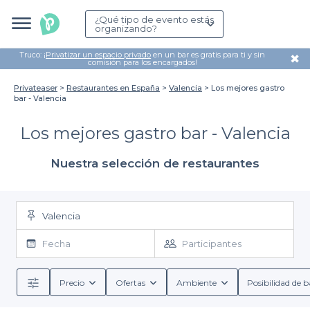
¿Qué tipo de evento estás
organizando?
Truco: ¡
Privatizar un espacio privado
en un bar es gratis para ti y sin
✖
comisión para los encargados!
Privateaser
Restaurantes en España
Valencia
Los mejores gastro
bar - Valencia
Los mejores gastro bar - Valencia
Nuestra selección de restaurantes
Valencia
Fecha
Participantes
Precio
Ofertas
Ambiente
Posibilidad de b