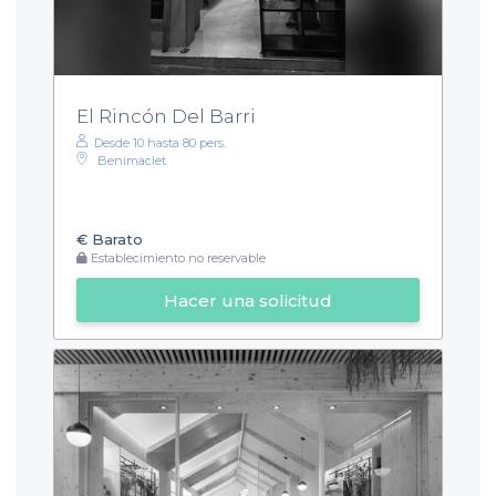
El Rincón Del Barri
Desde 10 hasta 80 pers.
Benimaclet
€
Barato
Establecimiento no reservable
Hacer una solicitud