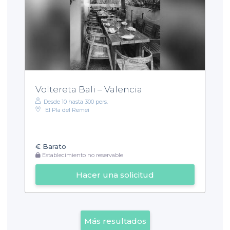
Voltereta Bali – Valencia
Desde 10 hasta 300 pers.
El Pla del Remei
€
Barato
Establecimiento no reservable
Hacer una solicitud
Más resultados