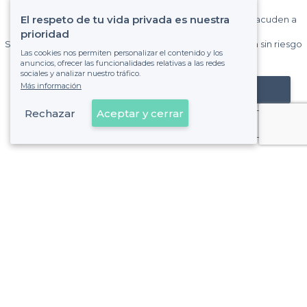
El respeto de tu vida privada es nuestra
Gane muchos clientes entre el millón de visitantes que acuden a
Privateaser cada mes.
prioridad
Sin comisiones y sin compromiso, pagas una cantidad fija sin riesgo
Las cookies nos permiten personalizar el contenido y los
de ver la factura.
anuncios, ofrecer las funcionalidades relativas a las redes
sociales y analizar nuestro tráfico.
Más información
Registrar mi establecimiento
Rechazar
Aceptar y cerrar
Ya es cliente
Valencia - Tipos de locales
<
Los mejores restaurantes para grupos - Valencia
Los mejores gastro bar - Valencia