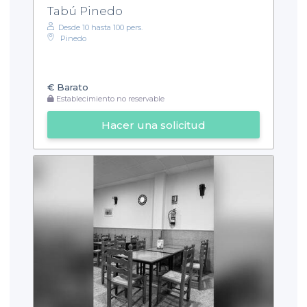
Tabú Pinedo
Desde 10 hasta 100 pers.
Pinedo
€
Barato
Establecimiento no reservable
Hacer una solicitud