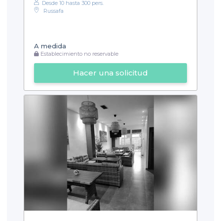
Desde 10 hasta 300 pers.
Russafa
A medida
Establecimiento no reservable
Hacer una solicitud