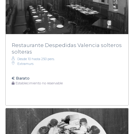
Restaurante Despedidas Valencia solteros
solteras
Desde 10 hasta 250 pers.
Extramurs
€
Barato
Establecimiento no reservable