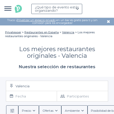
¿Qué tipo de evento estás
organizando?
Truco: ¡
Privatizar un espacio privado
en un bar es gratis para ti y sin
✖
comisión para los encargados!
Privateaser
Restaurantes en España
Valencia
Los mejores
restaurantes originales - Valencia
Los mejores restaurantes
originales - Valencia
Nuestra selección de restaurantes
Valencia
Fecha
Participantes
Precio
Ofertas
Ambiente
Posibilidad de b