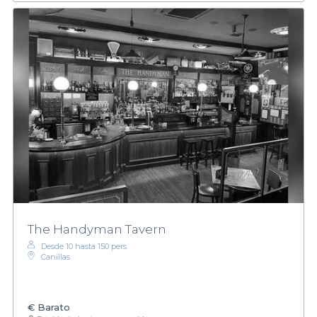
The Handyman Tavern
Desde 10 hasta 150 pers.
Canillas
€
Barato