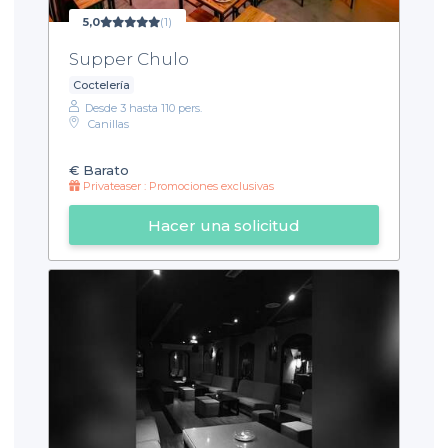
5,0
(1)
Supper Chulo
Coctelería
Desde 3 hasta 110 pers.
Canillas
€
Barato
Privateaser : Promociones exclusivas
Hacer una solicitud