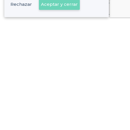
Rechazar
Aceptar y cerrar
Ya es cliente
Hortaleza - Alrededores
<
Los mejores sports bar - Madrid
>
Los mejores sports bar - Apóstol Santiago, Madrid
>
Los mejores sports bar - Canillas, Madrid
>
Los mejores sports bar - Pinar del Rey, Madrid
>
Los mejores sports bar - Piovera, Madrid
>
Los mejores sports bar - Valdefuentes, Madrid
Hortaleza - Tipos de locales
<
Los mejores bares - Hortaleza, Madrid
Los mejores bares para bailar - Hortaleza, Madrid