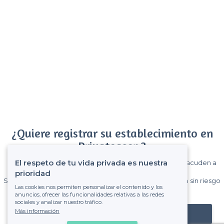
¿Quiere registrar su establecimiento en
Privateaser ?
El respeto de tu vida privada es nuestra
Gane muchos clientes entre el millón de visitantes que acuden a
Privateaser cada mes.
prioridad
Sin comisiones y sin compromiso, pagas una cantidad fija sin riesgo
Las cookies nos permiten personalizar el contenido y los
de ver la factura.
anuncios, ofrecer las funcionalidades relativas a las redes
sociales y analizar nuestro tráfico.
Más información
Registrar mi establecimiento