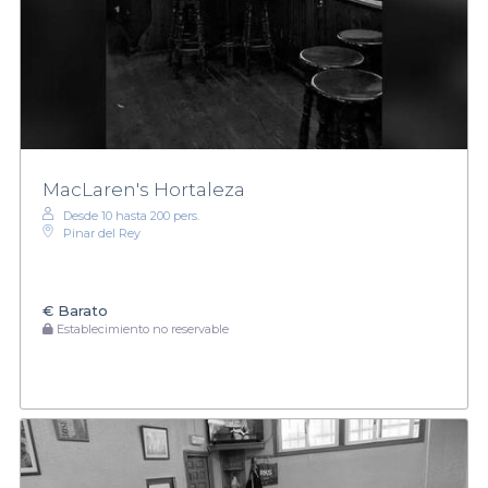
MacLaren's Hortaleza
Desde 10 hasta 200 pers.
Pinar del Rey
€
Barato
Establecimiento no reservable