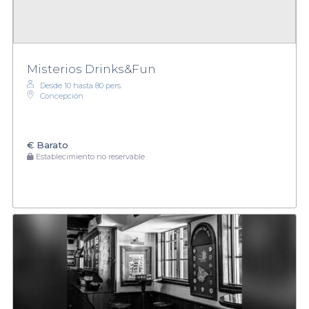
Misterios Drinks&Fun
Desde 10 hasta 80 pers.
Concepción
€
Barato
Establecimiento no reservable