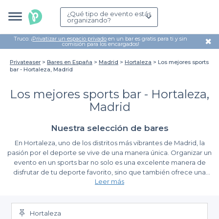
¿Qué tipo de evento estás
organizando?
Truco: ¡
Privatizar un espacio privado
en un bar es gratis para ti y sin
✖
comisión para los encargados!
Privateaser
Bares en España
Madrid
Hortaleza
Los mejores sports
bar - Hortaleza, Madrid
Los mejores sports bar - Hortaleza,
Madrid
Nuestra selección de bares
En Hortaleza, uno de los distritos más vibrantes de Madrid, la
pasión por el deporte se vive de una manera única. Organizar un
evento en un sports bar no solo es una excelente manera de
disfrutar de tu deporte favorito, sino que también ofrece una
Leer más
atmósfera animada y social que potencie cualquier celebración.
Ya sea un partido de fútbol, un evento de baloncesto o
Ventajas de Elegir Privateaser para Tu Reserva
simplemente una reunión entre amigos para disfrutar de un
deporte, un sports bar es el lugar ideal para hacerlo.
Hortaleza
Al utilizar la plataforma de Privateaser, la organización de tu