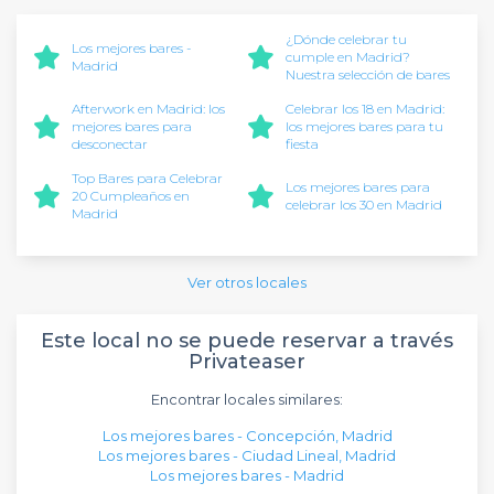
¿Dónde celebrar tu
Los mejores bares -
cumple en Madrid?
Madrid
Nuestra selección de bares
Afterwork en Madrid: los
Celebrar los 18 en Madrid:
mejores bares para
los mejores bares para tu
desconectar
fiesta
Top Bares para Celebrar
Los mejores bares para
20 Cumpleaños en
celebrar los 30 en Madrid
Madrid
Ver otros locales
Este local no se puede reservar a través
Privateaser
Encontrar locales similares:
Los mejores bares - Concepción, Madrid
Los mejores bares - Ciudad Lineal, Madrid
Los mejores bares - Madrid