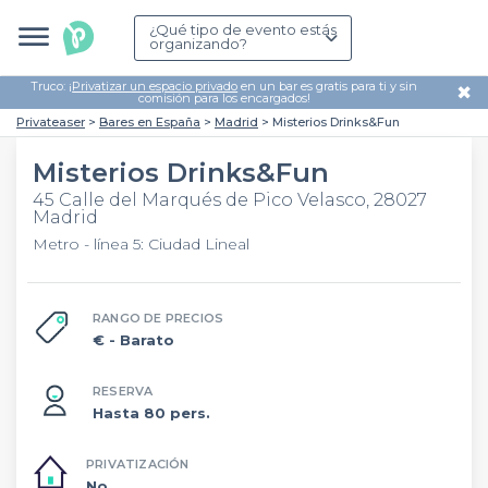
¿Qué tipo de evento estás
organizando?
Truco: ¡
Privatizar un espacio privado
en un bar es gratis para ti y sin
✖
comisión para los encargados!
Privateaser
Bares en España
Madrid
Misterios Drinks&Fun
Misterios Drinks&Fun
45 Calle del Marqués de Pico Velasco, 28027
Madrid
Metro - línea 5: Ciudad Lineal
RANGO DE PRECIOS
€
- Barato
RESERVA
Hasta 80 pers.
PRIVATIZACIÓN
No