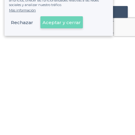
anuncios, ofrecer las funcionalidades relativas a las redes
sociales y analizar nuestro tráfico.
Más información
Registrar mi establecimiento
Rechazar
Aceptar y cerrar
Ya es cliente
Sobre Privateaser
Privateaser en Francia
Ayuda
Registrar mi establecimiento
Política de privacidad
Condiciones generales de uso
Contáctenos