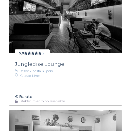
5,0
(2)
Jungledise Lounge
Desde 2 hasta 60 pers.
Ciudad Lineal
€
Barato
Establecimiento no reservable