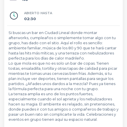
ABIERTO HASTA
02:30
Si buscas un bar en Ciudad Lineal donde montar
afterworks, cumpleaños o simplemente tomar algo con tu
grupo, has dado con el sitio. Aquí el rollo es sencillo:
ambiente familiar, música de los 80 y 90 que te hará cantar
hasta las hits más míticas, y una terraza con nebulizadores
perfecta para los días de calor madrileño.
Lo que mola es que no es solo un bar de copas. Tienen
tostas, ensaladilla, tortilla y otras tapas de calidad para picar
mientras te tomas unas cervezas bien frías. Además, si tu
plan incluye ver deportes, tienen pantallas para seguir los
partidos. ¿Añades unos dardos a la mezcla? Pues ya tienes
la fórmula perfecta para una noche con tu grupo.
La terraza amplia es uno de los puntos fuertes,
especialmente cuando el sol aprieta y los nebulizadores
hacen su magia. El ambiente es relajado, sin pretensiones,
donde puedes ir con tus amigos o compañeros de trabajo y
pasar un buen rato sin complicarte la vida. Celebraciones y
eventos en grupo tienen aquí su espacio natural.