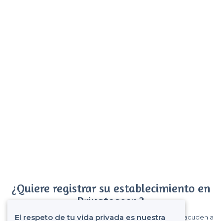
¿Quiere registrar su establecimiento en
Privateaser ?
El respeto de tu vida privada es nuestra
Gane muchos clientes entre el millón de visitantes que acuden a