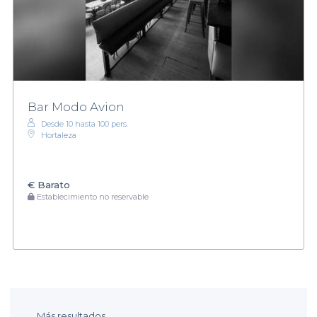
Bar Modo Avion
Desde 10 hasta 100 pers.
Hortaleza
€
Barato
Establecimiento no reservable
Más resultados