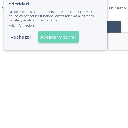
Privateaser cada mes.
prioridad
Sin comisiones y sin compromiso, pagas una cantidad fija sin riesgo
Las cookies nos permiten personalizar el contenido y los
de ver la factura.
anuncios, ofrecer las funcionalidades relativas a las redes
sociales y analizar nuestro tráfico.
Más información
Registrar mi establecimiento
Rechazar
Aceptar y cerrar
Ya es cliente
Piovera - Alrededores
<
Los mejores sports bar - Hortaleza, Madrid
Piovera - Tipos de locales
<
Los mejores bares - Piovera, Madrid
Los mejores bares para bailar - Piovera, Madrid