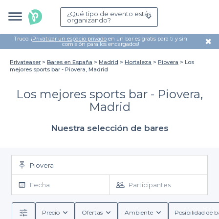
¿Qué tipo de evento estás
organizando?
Truco: ¡
Privatizar un espacio privado
en un bar es gratis para ti y sin
✖
comisión para los encargados!
Privateaser
Bares en España
Madrid
Hortaleza
Piovera
Los
mejores sports bar - Piovera, Madrid
Los mejores sports bar - Piovera,
Madrid
Nuestra selección de bares
Piovera
Fecha
Participantes
Precio
Ofertas
Ambiente
Posibilidad de b