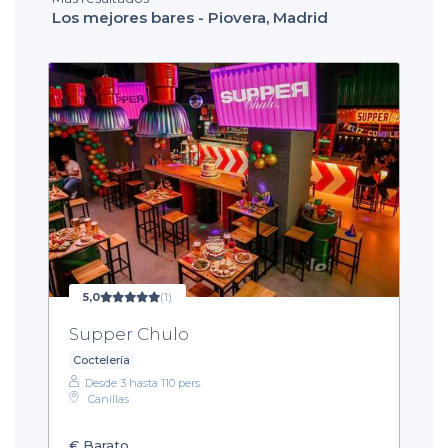
Los mejores bares - Piovera, Madrid
5,0
(1)
Supper Chulo
Coctelería
Desde 3 hasta 110 pers.
Canillas
€
Barato