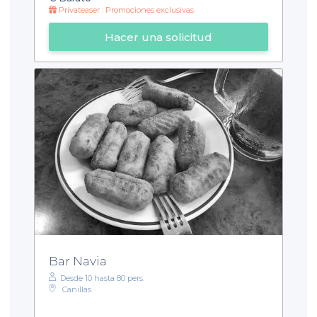
Privateaser : Promociones exclusivas
Hacer una solicitud
Bar Navia
Desde 10 hasta 80 pers.
Canillas