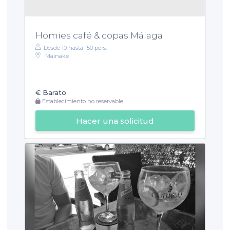
Homies café & copas Málaga
Desde 10 hasta 150 pers.
Mainake
€
Barato
Establecimiento no reservable
Hacer una solicitud