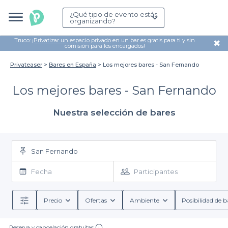
¿Qué tipo de evento estás
organizando?
Truco: ¡
Privatizar un espacio privado
en un bar es gratis para ti y sin
✖
comisión para los encargados!
Privateaser
Bares en España
Los mejores bares - San Fernando
Los mejores bares - San Fernando
Nuestra selección de bares
San Fernando
Fecha
Participantes
Precio
Ofertas
Ambiente
Posibilidad de b
Reserva y cancelación gratuitas