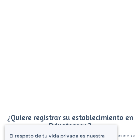
¿Quiere registrar su establecimiento en
Privateaser ?
El respeto de tu vida privada es nuestra
Gane muchos clientes entre el millón de visitantes que acuden a