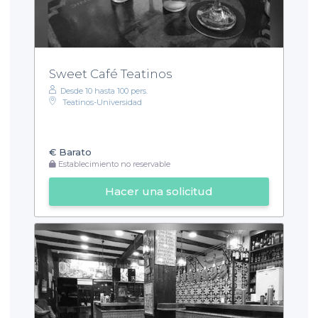
Sweet Café Teatinos
Desde 10 hasta 100 pers.
Teatinos-Universidad
€
Barato
Establecimiento no reservable
Hacer una solicitud