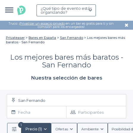
¿Qué tipo de evento estás
organizando?
Truco: ¡
Privatizar un espacio privado
en un bar es gratis para ti y sin
✖
comisión para los encargados!
Privateaser
Bares en España
San Fernando
Los mejores bares más
baratos - San Fernando
Los mejores bares más baratos -
San Fernando
Nuestra selección de bares
San Fernando
Fecha
Participantes
1
Precio (1)
Ofertas
Ambiente
Posibilidad d