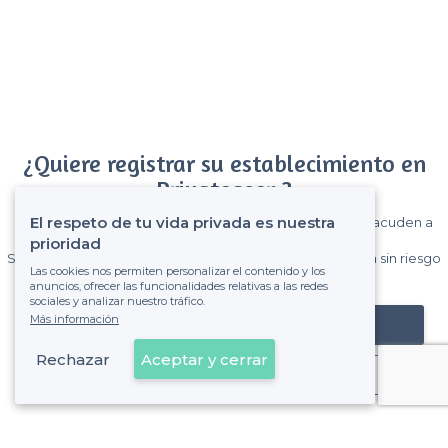
¿Quiere registrar su establecimiento en
Privateaser ?
El respeto de tu vida privada es nuestra
Gane muchos clientes entre el millón de visitantes que acuden a
Privateaser cada mes.
prioridad
Sin comisiones y sin compromiso, pagas una cantidad fija sin riesgo
Las cookies nos permiten personalizar el contenido y los
de ver la factura.
anuncios, ofrecer las funcionalidades relativas a las redes
sociales y analizar nuestro tráfico.
Más información
Registrar mi establecimiento
Rechazar
Aceptar y cerrar
Ya es cliente