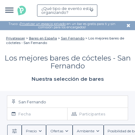
¿Qué tipo de evento estás
organizando?
Truco: ¡
Privatizar un espacio privado
en un bar es gratis para ti y sin
✖
comisión para los encargados!
Privateaser
Bares en España
San Fernando
Los mejores bares de
cócteles - San Fernando
Los mejores bares de cócteles - San
Fernando
Nuestra selección de bares
San Fernando
Fecha
Participantes
Precio
Ofertas
Ambiente
Posibilidad de b