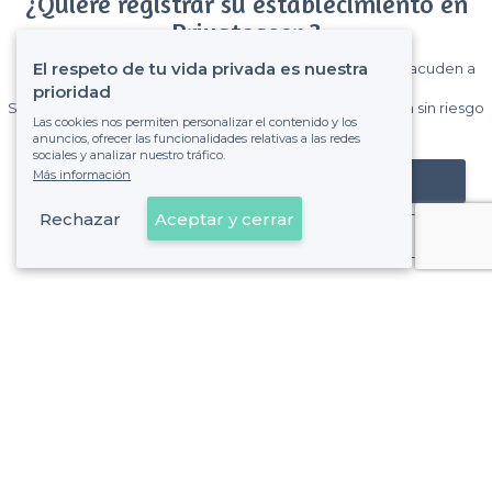
¿Quiere registrar su establecimiento en
Privateaser ?
El respeto de tu vida privada es nuestra
Gane muchos clientes entre el millón de visitantes que acuden a
Privateaser cada mes.
prioridad
Sin comisiones y sin compromiso, pagas una cantidad fija sin riesgo
Las cookies nos permiten personalizar el contenido y los
de ver la factura.
anuncios, ofrecer las funcionalidades relativas a las redes
sociales y analizar nuestro tráfico.
Más información
Registrar mi establecimiento
Rechazar
Aceptar y cerrar
Ya es cliente
San Fernando - Tipos de locales
<
Los mejores bares - San Fernando
Sobre Privateaser
Privateaser en Francia