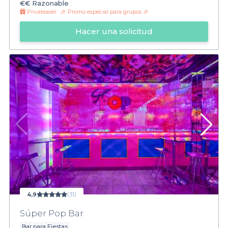
€€
Razonable
Privateaser :
🎉 Promo especial para grupos 🎉
Hacer una solicitud
4,9
(31)
Súper Pop Bar
Bar para Fiestas