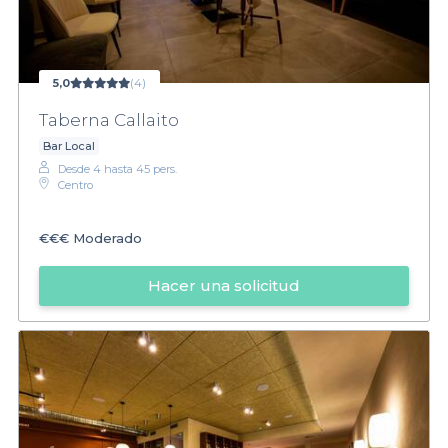
5,0
(4)
Taberna Callaito
Bar Local
Desde 4 hasta 45 pers.
Centro
€€€
Moderado
Hacer una solicitud