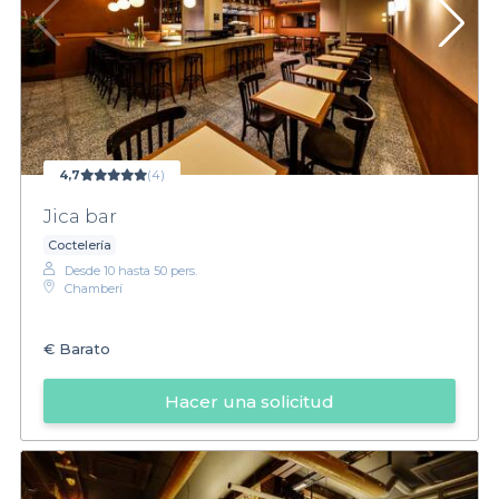
4,7
(4)
Jica bar
Coctelería
Desde 10 hasta 50 pers.
Chamberí
€
Barato
Hacer una solicitud