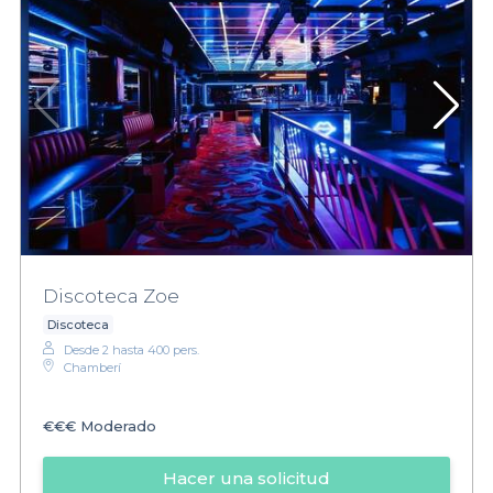
Discoteca Zoe
Discoteca
Desde 2 hasta 400 pers.
Chamberí
€€€
Moderado
Hacer una solicitud