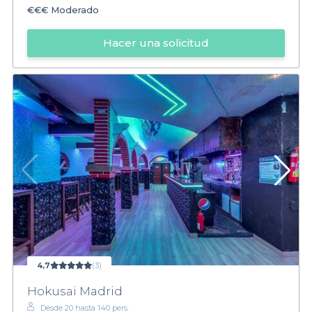
€€€
Moderado
Hacer una solicitud
4,7
(3)
Hokusai Madrid
Desde 20 hasta 140 pers.