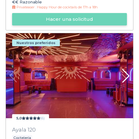
€€
Razonable
Privateaser :
Happy Hour de cocktails de 17h a 18h
Hacer una solicitud
Nuestros preferidos
5,0
(6)
Ayala 120
Coctelería