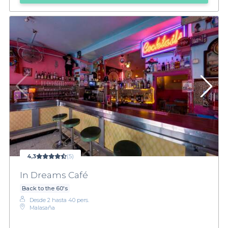
4,3
(5)
In Dreams Café
Back to the 60's
Desde 2 hasta 40 pers.
Malasaña