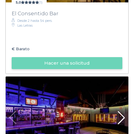
5,0
(1)
El Consentido Bar
Desde 2 hasta 54 pers.
Las Letras
€
Barato
Hacer una solicitud