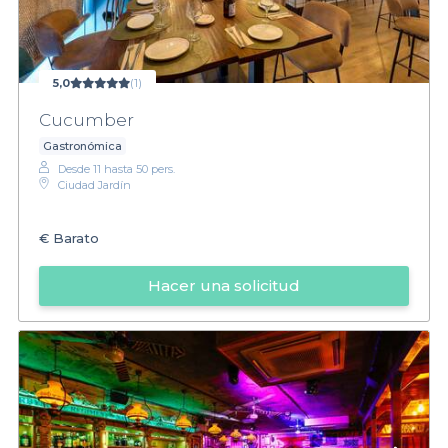
5,0
(1)
Cucumber
Gastronómica
Desde 11 hasta 50 pers.
Ciudad Jardín
€
Barato
Hacer una solicitud