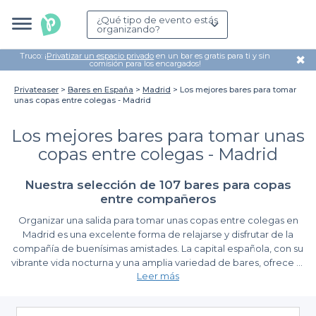
¿Qué tipo de evento estás
organizando?
Truco: ¡
Privatizar un espacio privado
en un bar es gratis para ti y sin
✖
comisión para los encargados!
Privateaser
Bares en España
Madrid
Los mejores bares para tomar
unas copas entre colegas - Madrid
Los mejores bares para tomar unas
copas entre colegas - Madrid
Nuestra selección de 107 bares para copas
entre compañeros
Organizar una salida para tomar unas copas entre colegas en
Madrid es una excelente forma de relajarse y disfrutar de la
compañía de buenísimas amistades. La capital española, con su
vibrante vida nocturna y una amplia variedad de bares, ofrece el
Leer más
escenario perfecto para vivir un afterwork inolvidable. Desde el
bullicio de Malasaña hasta la elegancia de Salamanca, Madrid
Descubre la facilidad de reservar con Privateaser
tiene algo que ofrecer para cada grupo y cada gusto.