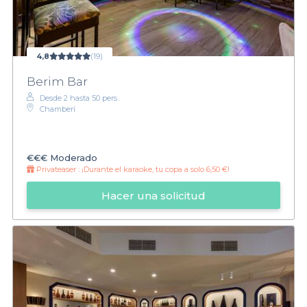
4,8
(19)
Berim Bar
Desde 2 hasta 50 pers.
Chamberí
€€€
Moderado
Privateaser :
¡Durante el karaoke, tu copa a solo 6,50 €!
Hacer una solicitud