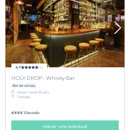
4,7
(4)
HOLY DROP - Whisky Bar
Bar de whisky
Desde 1 hasta 95 pers.
Trafalgar
€€€€
Elevado
Hacer una solicitud