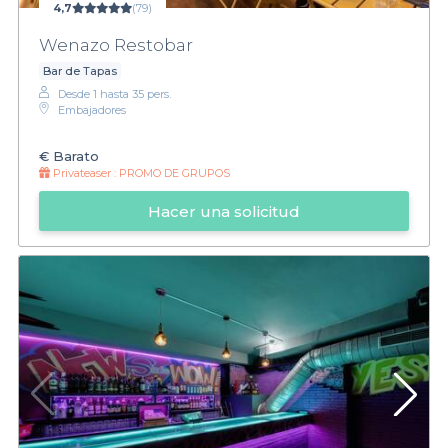
4,7
(79)
Wenazo Restobar
Bar de Tapas
Desde 1 hasta 35 pers.
Embajadores
€
Barato
Privateaser :
PROMO DE GRUPOS
Hacer una solicitud