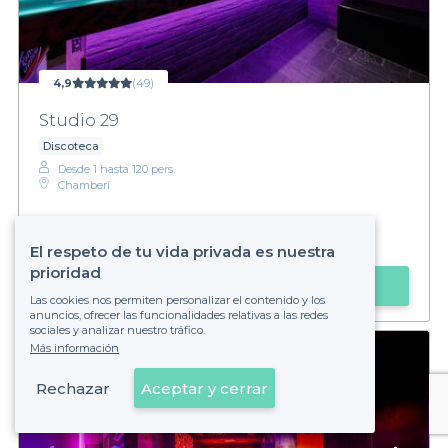
4,9
(49)
Studio 29
Discoteca
Desde 1 hasta 120 pers.
Chamberí
€
Barato
El respeto de tu vida privada es nuestra
prioridad
Hacer una solicitud
Las cookies nos permiten personalizar el contenido y los
anuncios, ofrecer las funcionalidades relativas a las redes
sociales y analizar nuestro tráfico.
Más información
Rechazar
Aceptar y cerrar
Ver en el mapa