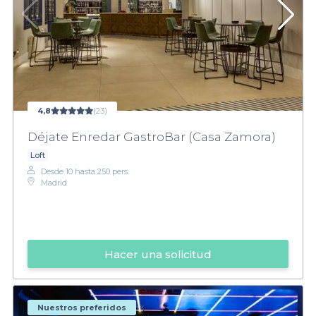
4,8
(23)
Déjate Enredar GastroBar (Casa Zamora)
Loft
Desde 10 hasta 250 pers.
Madrid
Hacer una solicitud
Nuestros preferidos