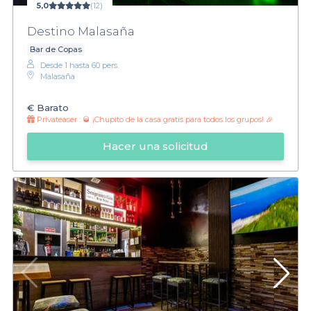
importa si es un afterwork informal o una noche de celebración,
5,0
(12)
estamos aquí para ayudarte a crear recuerdos inolvidables entre
Destino Malasaña
amigos en la capital. ¡Visita nuestra web y comienza a planificar
tu salida!
Bar de Copas
Desde 1 hasta 60 pers.
Malasaña
€
Barato
Privateaser :
🥃 ¡Chupito de la casa gratis para todos los grupos! 🎉
Hacer una solicitud