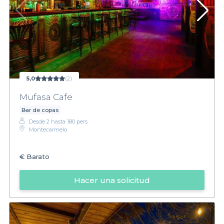
5,0
(2)
Mufasa Cafe
Bar de copas
Desde 2 hasta 180 pers.
Montecarmelo
€
Barato
Hacer una solicitud