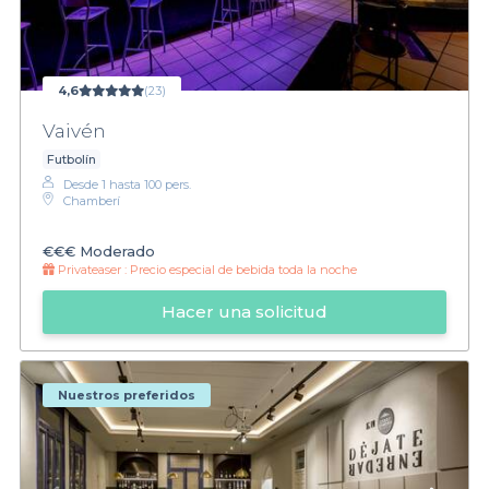
4,6
(23)
Vaivén
Futbolín
Desde 1 hasta 100 pers.
Chamberí
€€€
Moderado
Privateaser :
Precio especial de bebida toda la noche
Hacer una solicitud
Nuestros preferidos