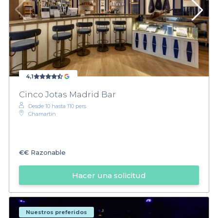
4,1
Cinco Jotas Madrid Bar
Desde 10 hasta 110 pers.
Chamartín
€€
Razonable
Hacer una solicitud
Nuestros preferidos