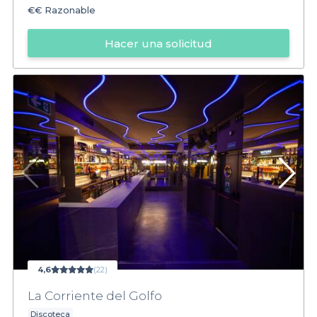
€€
Razonable
Hacer una solicitud
4,6
(22)
La Corriente del Golfo
Discoteca