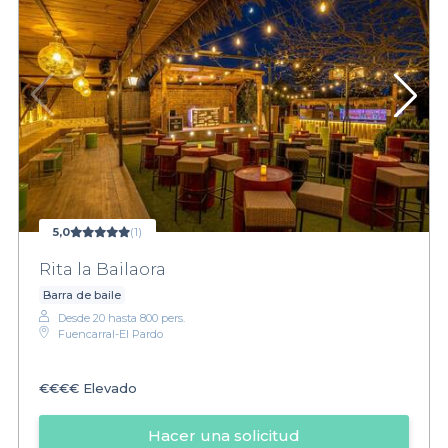
5,0
(1)
Rita la Bailaora
Barra de baile
Desde 20 hasta 800 pers.
Fuencarral-El Pardo
€€€€
Elevado
Hacer una solicitud