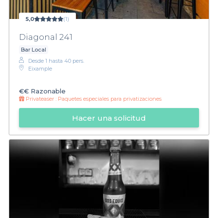
5,0
(1)
Diagonal 241
Bar Local
Desde 1 hasta 40 pers.
Eixample
€€
Razonable
Privateaser :
Paquetes especiales para privatizaciones
Hacer una solicitud