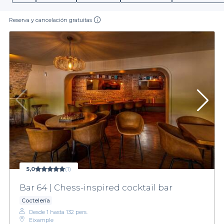
Reserva y cancelación gratuitas
5,0
(1)
Bar 64 | Chess-inspired cocktail bar
Coctelería
Desde 1 hasta 132 pers.
Eixample