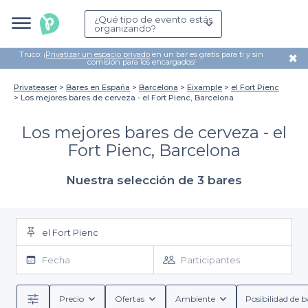
¿Qué tipo de evento estás
organizando?
Truco: ¡
Privatizar un espacio privado
en un bar es gratis para ti y sin
✖
comisión para los encargados!
Privateaser
Bares en España
Barcelona
Eixample
el Fort Pienc
Los mejores bares de cerveza - el Fort Pienc, Barcelona
Los mejores bares de cerveza - el
Fort Pienc, Barcelona
Nuestra selección de 3 bares
el Fort Pienc
Fecha
Participantes
Precio
Ofertas
Ambiente
Posibilidad de b