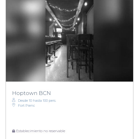
Hoptown BCN
Desde 10 hasta 100 pers.
Fort Pienc
Establecimiento no reservable