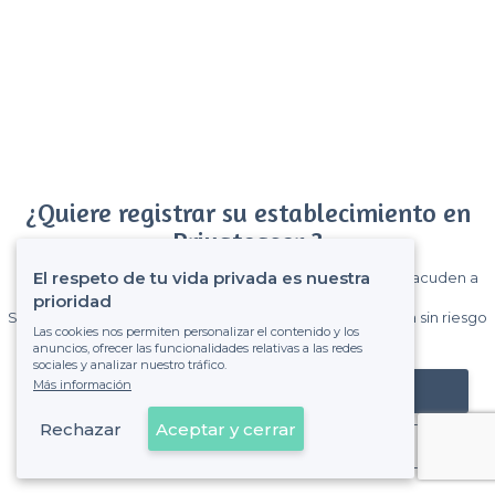
¿Quiere registrar su establecimiento en
Privateaser ?
El respeto de tu vida privada es nuestra
Gane muchos clientes entre el millón de visitantes que acuden a
Privateaser cada mes.
prioridad
Sin comisiones y sin compromiso, pagas una cantidad fija sin riesgo
Las cookies nos permiten personalizar el contenido y los
de ver la factura.
anuncios, ofrecer las funcionalidades relativas a las redes
sociales y analizar nuestro tráfico.
Más información
Registrar mi establecimiento
Rechazar
Aceptar y cerrar
Ya es cliente