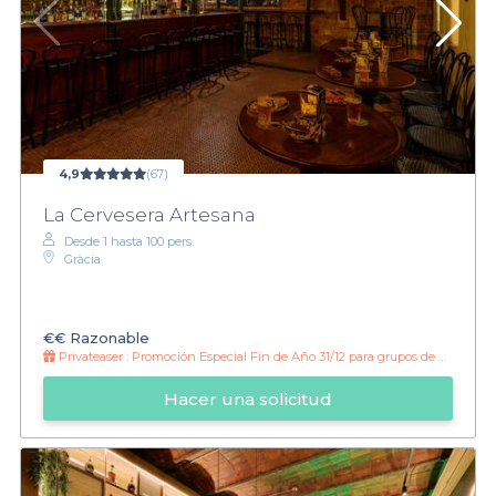
4,9
(67)
La Cervesera Artesana
Desde 1 hasta 100 pers.
Gràcia
€€
Razonable
Privateaser :
Promoción Especial Fin de Año 31/12 para grupos de mínimo 40 personas
Hacer una solicitud