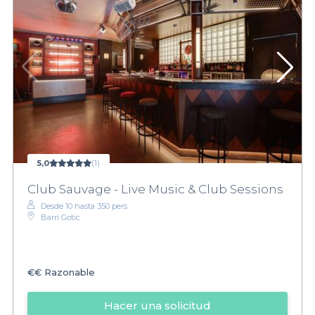
5,0
(1)
Club Sauvage - Live Music & Club Sessions
Desde 10 hasta 350 pers.
Barri Gotic
€€
Razonable
Hacer una solicitud