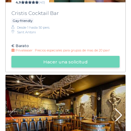
4,9
(40)
Cristis Cocktail Bar
Gay-friendly
Desde 1 hasta 50 pers.
Sant Antoni
€
Barato
Privateaser :
Precios especiales para grupos de mas de 20 pax!
Hacer una solicitud