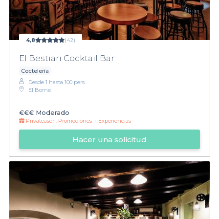
4,8
(42)
El Bestiari Cocktail Bar
Coctelería
Desde 1 hasta 100 pers.
El Borne
€€€
Moderado
Privateaser :
Promociónes + Experiencias
Hacer una solicitud