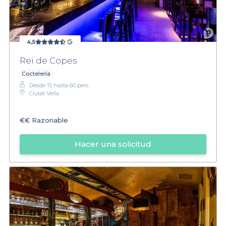
4,5
Rei de Copes
Coctelería
Desde 15 hasta 60 pers.
Ciutat Vella
€€
Razonable
Hacer una solicitud