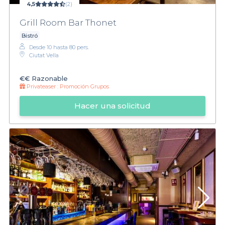
4,5
(2)
Grill Room Bar Thonet
Bistró
Desde 10 hasta 80 pers.
Ciutat Vella
€€
Razonable
Privateaser :
Promoción Grupos
Hacer una solicitud