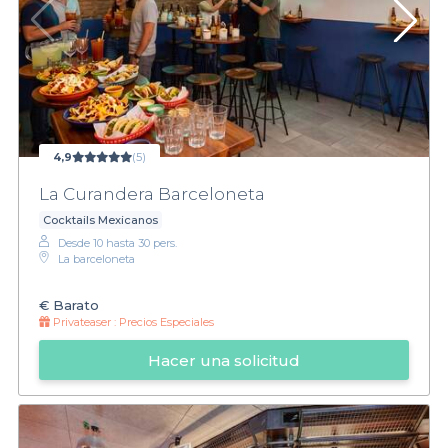
4,9
(5)
La Curandera Barceloneta
Cocktails Mexicanos
Desde 10 hasta 30 pers.
La barceloneta
€
Barato
Privateaser :
Precios Especiales
Hacer una solicitud