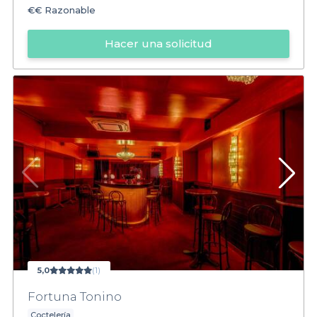
€€
Razonable
Hacer una solicitud
5,0
(1)
Fortuna Tonino
Coctelería