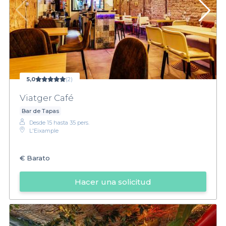
5,0
(2)
Viatger Café
Bar de Tapas
Desde 15 hasta 35 pers.
L'Eixample
€
Barato
Hacer una solicitud