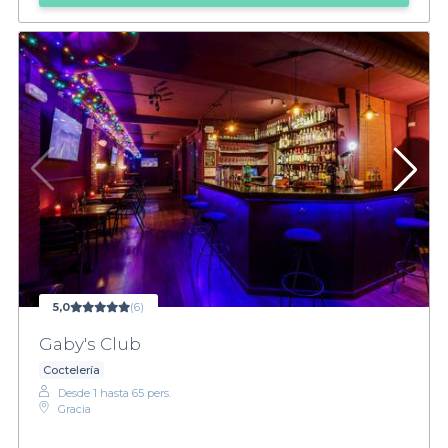
5,0
(6)
Gaby's Club
Coctelería
Desde 1 hasta 65 pers.
Gracia