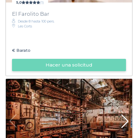
5,0
(1)
El Farolito Bar
Desde 8 hasta 100 pers.
Les Corts
€
Barato
Hacer una solicitud