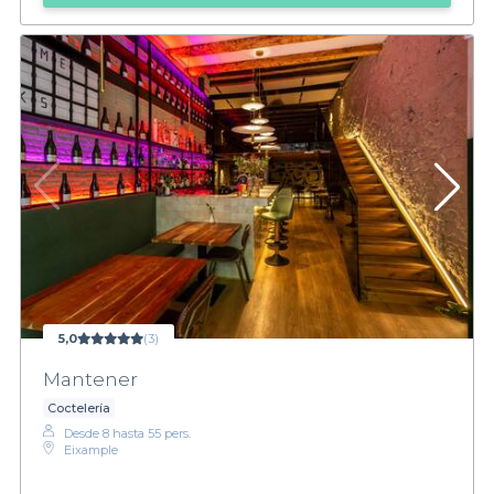
5,0
(3)
Mantener
Coctelería
Desde 8 hasta 55 pers.
Eixample