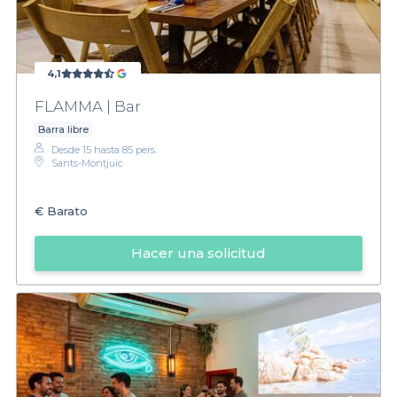
4,1
FLAMMA | Bar
Barra libre
Desde 15 hasta 85 pers.
Sants-Montjuïc
€
Barato
Hacer una solicitud