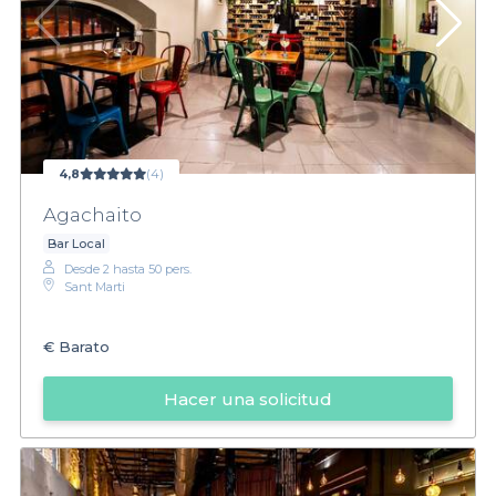
4,8
(4)
Agachaito
Bar Local
Desde 2 hasta 50 pers.
Sant Marti
€
Barato
Hacer una solicitud