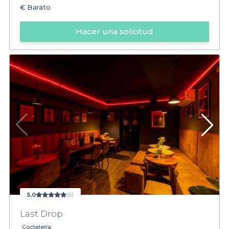
€
Barato
Hacer una solicitud
5,0
(6)
Last Drop
Coctelería