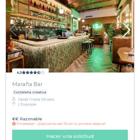
4,5
(1)
Maraña Bar
Coctelería creativa
Desde 1 hasta 100 pers.
L'Eixample
€€
Razonable
Privateaser :
¡¡Descuento del 5% en tu primera reserva!!
Hacer una solicitud