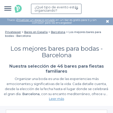
¿Qué tipo de evento estás
organizando?
Truco: ¡
Privatizar un espacio privado
en un bar es gratis para ti y sin
✖
comisión para los encargados!
Privateaser
Bares en España
Barcelona
Los mejores bares para
bodas - Barcelona
Los mejores bares para bodas -
Barcelona
Nuestra selección de 46 bares para fiestas
familiares
Organizar una boda es una de las experiencias más
emocionantes y significativas de la vida. Cada detalle cuenta,
desde la elección de la fecha hasta el lugar donde se celebrará
el gran día.
Barcelona
, con su encanto mediterráneo, ofrece una
Leer más
variedad impresionante de bares que son perfectos para
albergar una boda inolvidable. Desde las vibrantes calles del
Facilidades de uso de Privateaser
Gótico hasta los rincones pintorescos de Gràcia, esta ciudad está