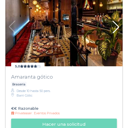
5,0
(1)
Amaranta gótico
Brasería
Desde 10 hasta 50 pers.
Barri Gòtic
€€
Razonable
Privateaser :
Eventos Privados
Hacer una solicitud