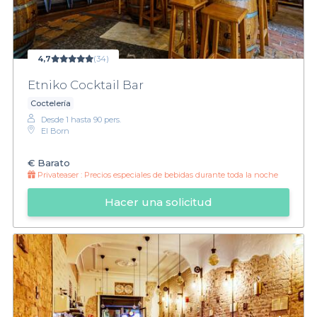
4,7
(34)
Etniko Cocktail Bar
Coctelería
Desde 1 hasta 90 pers.
El Born
€
Barato
Privateaser :
Precios especiales de bebidas durante toda la noche
Hacer una solicitud