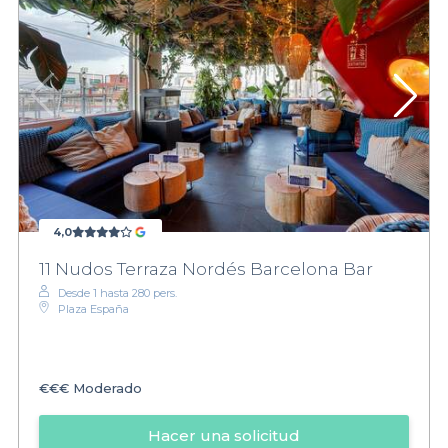
4,0
11 Nudos Terraza Nordés Barcelona Bar
Desde 1 hasta 280 pers.
Plaza España
€€€
Moderado
Hacer una solicitud