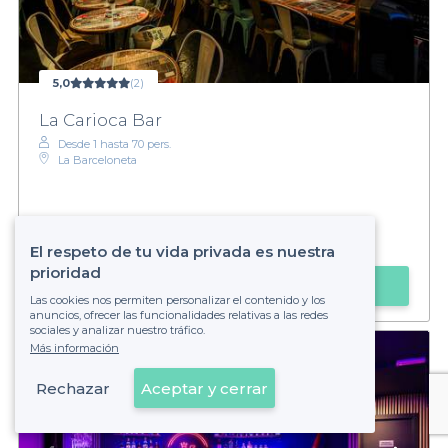
5,0
(2)
La Carioca Bar
Desde 1 hasta 70 pers.
La Barceloneta
€€€
Moderado
El respeto de tu vida privada es nuestra
prioridad
Hacer una solicitud
Las cookies nos permiten personalizar el contenido y los
anuncios, ofrecer las funcionalidades relativas a las redes
sociales y analizar nuestro tráfico.
Más información
Rechazar
Aceptar y cerrar
Ver en el mapa