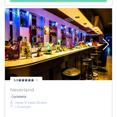
5,0
(31)
Neverland
Coctelería
Desde 10 hasta 100 pers.
L'Eixample