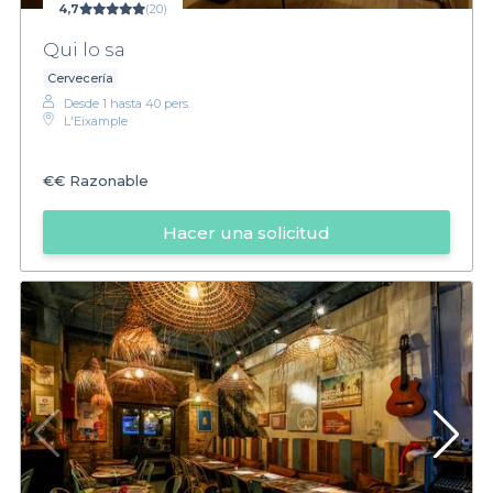
4,7
(20)
Qui lo sa
Cervecería
Desde 1 hasta 40 pers.
L'Eixample
€€
Razonable
Hacer una solicitud