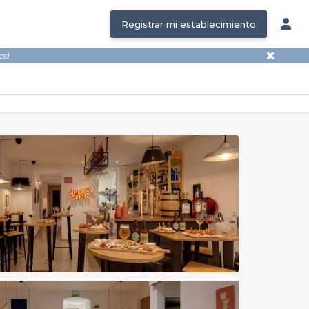
Registrar mi establecimiento
✖
os!