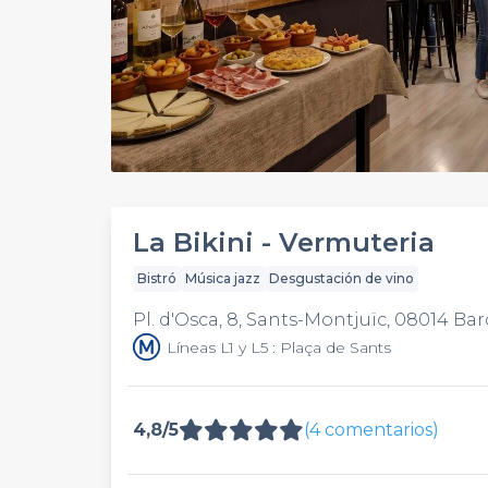
La Bikini - Vermuteria
Bistró
Música jazz
Desgustación de vino
Pl. d'Osca, 8, Sants-Montjuïc, 08014 Ba
Líneas L1 y L5 : Plaça de Sants
4,8/5
(4 comentarios)