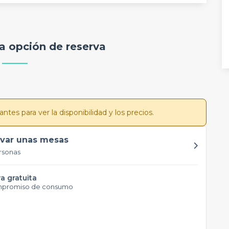
a opción de reserva
tes para ver la disponibilidad y los precios.
var unas mesas
rsonas
a gratuita
mpromiso de consumo