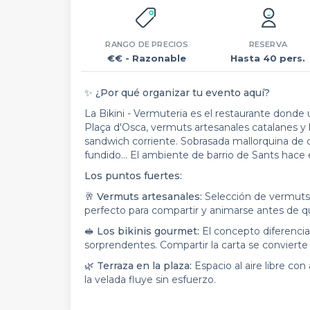
RANGO DE PRECIOS
RESERVA
€€
- Razonable
Hasta 40 pers.
✨
¿Por qué organizar tu evento aquí?
La Bikini - Vermuteria es el restaurante donde 
Plaça d'Osca, vermuts artesanales catalanes y
sandwich corriente. Sobrasada mallorquina de
fundido... El ambiente de barrio de Sants hace e
Los puntos fuertes:
🥂
Vermuts artesanales:
Selección de vermuts 
perfecto para compartir y animarse antes de que
🥪
Los bikinis gourmet:
El concepto diferencia
sorprendentes. Compartir la carta se convierte
🌿
Terraza en la plaza:
Espacio al aire libre co
la velada fluye sin esfuerzo.