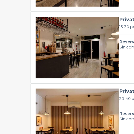
Priva
15-30 p
Reserv
Sin co
Privat
20-40 
Reserv
Sin co