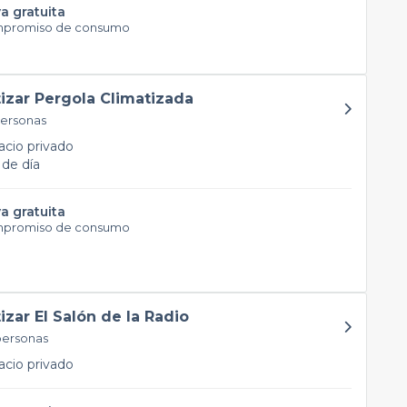
a gratuita
mpromiso de consumo
tizar Pergola Climatizada
personas
cio privado
de día
a gratuita
mpromiso de consumo
tizar El Salón de la Radio
personas
cio privado