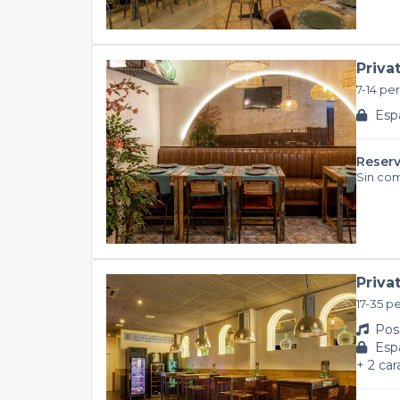
Priva
7-14 pe
Espa
Reserv
Sin co
Priva
17-35 p
Posi
Espa
+ 2 car