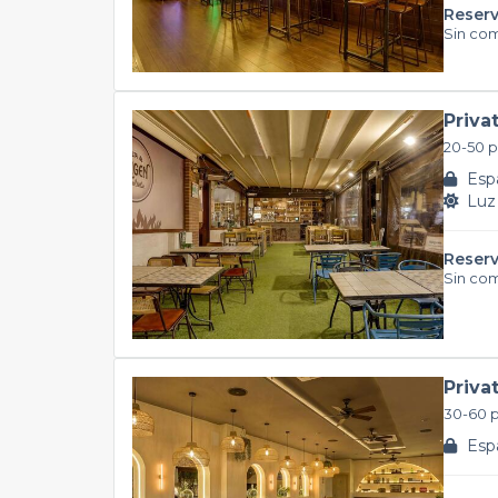
Reserv
Sin co
Priva
20-50 
Espa
Luz 
Reserv
Sin co
Priva
30-60 
Espa