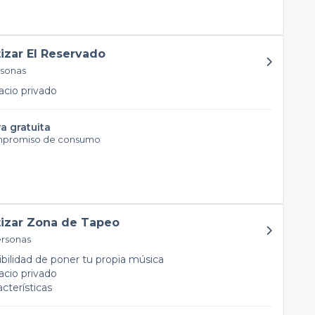
tizar El Reservado
rsonas
cio privado
a gratuita
mpromiso de consumo
tizar Zona de Tapeo
ersonas
bilidad de poner tu propia música
cio privado
acterísticas