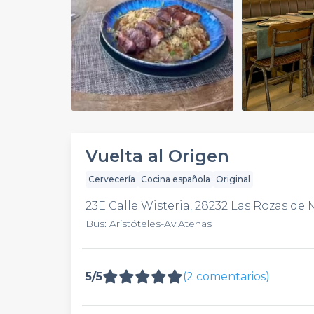
Play
Video
Vuelta al Origen
Cervecería
Cocina española
Original
23E Calle Wisteria, 28232 Las Rozas de
Bus: Aristóteles-Av.Atenas
5/5
(2 comentarios)