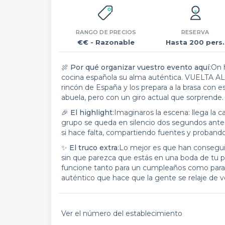
RANGO DE PRECIOS
RESERVA
€€
- Razonable
Hasta 200 pers.
🍖 Por qué organizar vuestro evento aquí
:On 
cocina española su alma auténtica. VUELTA AL
rincón de España y los prepara a la brasa con 
abuela, pero con un giro actual que sorprende.
🎉 El highlight
:Imaginaros la escena: llega la c
grupo se queda en silencio dos segundos ante
si hace falta, compartiendo fuentes y probando 
✨ El truco extra
:Lo mejor es que han conseguid
sin que parezca que estás en una boda de tu pr
funcione tanto para un cumpleaños como para 
auténtico que hace que la gente se relaje de v
Ver el número del establecimiento