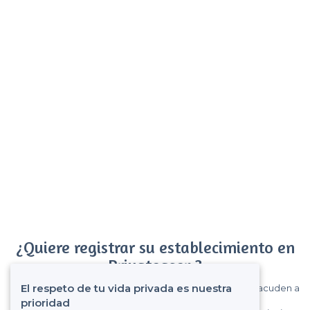
¿Quiere registrar su establecimiento en
Privateaser ?
El respeto de tu vida privada es nuestra
Gane muchos clientes entre el millón de visitantes que acuden a
Privateaser cada mes.
prioridad