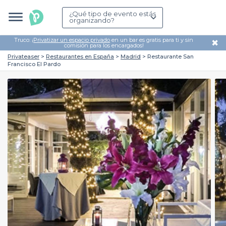
¿Qué tipo de evento estás
organizando?
Truco: ¡
Privatizar un espacio privado
en un bar es gratis para ti y sin
✖
comisión para los encargados!
Privateaser
Restaurantes en España
Madrid
Restaurante San
Francisco El Pardo