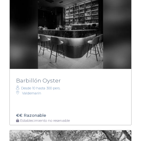
Barbillón Oyster
Desde 10 hasta 300 pers.
Valdemarín
€€
Razonable
Establecimiento no reservable