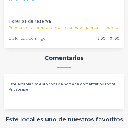
desde coffee breaks,
para que triunfes.
brunchs
o cócteles hasta distintos tipos
de menú.
Horarios de reserva
Pueden ser diferentes de los horarios de apertura al público
De lunes a domingo
13:30 – 01:00
Comentarios
Este establecimiento todavía no tiene comentarios sobre
Privateaser.
Este local es uno de nuestros favoritos