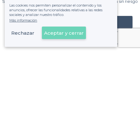
Sin comisiones y sin compromiso, pagas una cantidad fija sin riesgo
Las cookies nos permiten personalizar el contenido y los
de ver la factura.
anuncios, ofrecer las funcionalidades relativas a las redes
sociales y analizar nuestro tráfico.
Más información
Registrar mi establecimiento
Rechazar
Aceptar y cerrar
Ya es cliente
Sobre Privateaser
Privateaser en Francia
Ayuda
Registrar mi establecimiento
Política de privacidad
Condiciones generales de uso