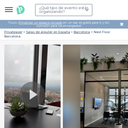
¿Qué tipo de evento estás
organizando?
Truco: ¡
Privatizar un espacio privado
en un bar es gratis para ti y sin
✖
comisión para los encargados!
Privateaser
Salas de alquiler en España
Barcelona
Next Floor
Barcelona
Play