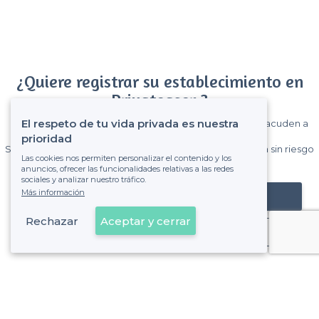
¿Quiere registrar su establecimiento en
Privateaser ?
El respeto de tu vida privada es nuestra
Gane muchos clientes entre el millón de visitantes que acuden a
Privateaser cada mes.
prioridad
Sin comisiones y sin compromiso, pagas una cantidad fija sin riesgo
Las cookies nos permiten personalizar el contenido y los
de ver la factura.
anuncios, ofrecer las funcionalidades relativas a las redes
sociales y analizar nuestro tráfico.
Más información
Registrar mi establecimiento
Rechazar
Aceptar y cerrar
Ya es cliente