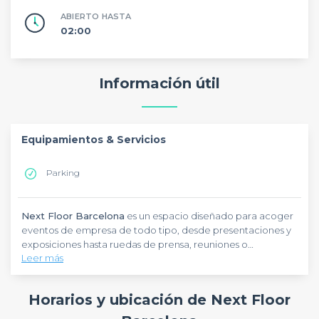
ABIERTO HASTA
02:00
Información útil
Equipamientos & Servicios
Parking
Next Floor Barcelona
es un espacio diseñado para acoger
eventos de empresa de todo tipo, desde presentaciones y
exposiciones hasta ruedas de prensa, reuniones o
Leer más
actividades de team building. Sus salas y áreas de trabajo se
caracterizan por un ambiente creativo y totalmente
La experiencia en este espacio va más allá de un lugar de
equipado con mobiliario ergonómico de última generación
trabajo convencional. Los participantes pueden disfrutar de
Horarios y ubicación de Next Floor
y la tecnología más avanzada, lo que permite adaptarse a
servicios premium como zonas de relax, office, cabinas
cualquier proyecto y garantizar un entorno productivo e
telefónicas, taquillas, impresoras profesionales y una