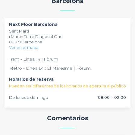
Barcelona
inspirador.
recepción dedicada, creando así un entorno completo y
confortable para cualquier ocasión profesional.
Next Floor Barcelona
Sant Martí
i Martin Torre Diagonal One
08019 Barcelona
Ver en el mapa
Tram - Línea T4 : Fòrum
Metro - Línea L4 : El Maresme | Fòrum
Horarios de reserva
Pueden ser diferentes de los horarios de apertura al público
De lunes a domingo
08:00 – 02:00
Comentarios