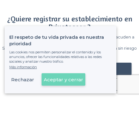
¿Quiere registrar su establecimiento en
Privateaser ?
El respeto de tu vida privada es nuestra
Gane muchos clientes entre el millón de visitantes que acuden a
Privateaser cada mes.
prioridad
Sin comisiones y sin compromiso, pagas una cantidad fija sin riesgo
Las cookies nos permiten personalizar el contenido y los
de ver la factura.
anuncios, ofrecer las funcionalidades relativas a las redes
sociales y analizar nuestro tráfico.
Más información
Registrar mi establecimiento
Rechazar
Aceptar y cerrar
Ya es cliente
Sobre Privateaser
Privateaser en Francia