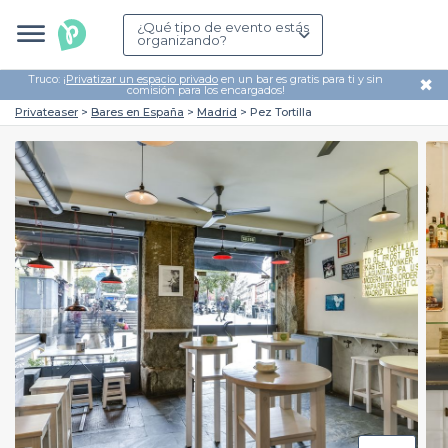
¿Qué tipo de evento estás
organizando?
Truco: ¡
Privatizar un espacio privado
en un bar es gratis para ti y sin
✖
comisión para los encargados!
Privateaser
Bares en España
Madrid
Pez Tortilla