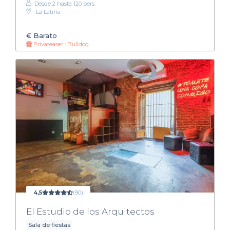
Desde 2 hasta 120 pers.
La Latina
€
Barato
Privateaser : Bulldog
4,5
(90)
El Estudio de los Arquitectos
Sala de fiestas