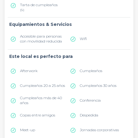
Tarta de cumpleaños
(Si)
Equipamientos & Servicios
Accesible para personas
Wifi
con movilidad reducida
Este local es perfecto para
Afterwork
Cumpleaños
Cumpleaños 20 a 25 años
Cumpleaños 30 años
Cumpleaños más de 40
Conferencia
años
Copas entre amigos
Despedida
Meet-up
Jornadas corporativas