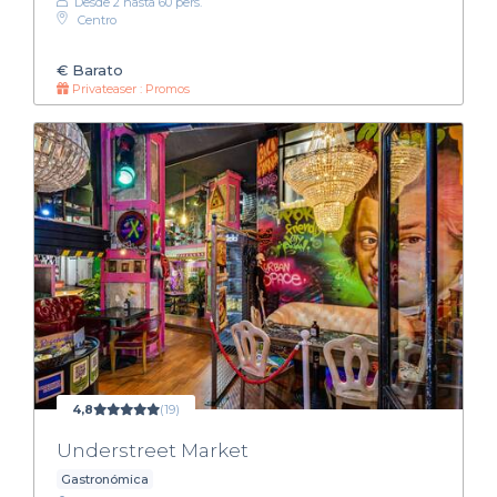
Desde 2 hasta 60 pers.
Centro
€
Barato
Privateaser : Promos
4,8
(19)
Understreet Market
Gastronómica