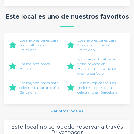
Este local es uno de nuestros favoritos
Los mejores bares para
Los mejores bares para
hacer afterwork -
fiestas de empresa -
Barcelona
Barcelona
¿Buscas un local para tu
Los mejores bares -
fiesta privada en
Barcelona
Barcelona? Privatiza el
evento perfecto
Los mejores bares para
¡Feliz cumpleaños! Los
celebrar tu cumpleaños -
mejores locales para
Barcelona
celebrarlo en Barcelona
Ver otros locales
Este local no se puede reservar a través
Privateaser