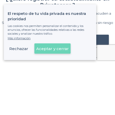
Privateaser ?
El respeto de tu vida privada es nuestra
Gane muchos clientes entre el millón de visitantes que acuden a
Privateaser cada mes.
prioridad
Sin comisiones y sin compromiso, pagas una cantidad fija sin riesgo
Las cookies nos permiten personalizar el contenido y los
de ver la factura.
anuncios, ofrecer las funcionalidades relativas a las redes
sociales y analizar nuestro tráfico.
Más información
Registrar mi establecimiento
Rechazar
Aceptar y cerrar
Ya es cliente
Sobre Privateaser
Privateaser en Francia
Ayuda
Registrar mi establecimiento