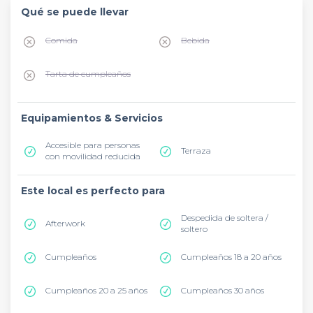
Qué se puede llevar
Comida
Bebida
Tarta de cumpleaños
Equipamientos & Servicios
Accesible para personas
Terraza
con movilidad reducida
Este local es perfecto para
Despedida de soltera /
Afterwork
soltero
Cumpleaños
Cumpleaños 18 a 20 años
Cumpleaños 20 a 25 años
Cumpleaños 30 años