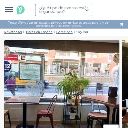
¿Qué tipo de evento estás
organizando?
Truco: ¡
Privatizar un espacio privado
en un bar es gratis para ti y sin
✖
comisión para los encargados!
Privateaser
Bares en España
Barcelona
Sky Bar