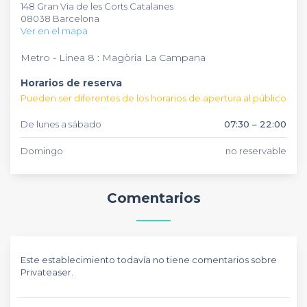
148 Gran Via de les Corts Catalanes
en mano. Cabe destacar que este establecimiento ofrece
despedidas de soltero, cócteles profesionales o eventos
08038 Barcelona
platos y especialidades para satisfacer tus antojos.
corporativos. Además, el lugar está adaptado para personas
Ver en el mapa
con movilidad reducida.
Metro - Linea 8 : Magòria La Campana
Horarios de reserva
Pueden ser diferentes de los horarios de apertura al público
De lunes a sábado
07:30 – 22:00
Domingo
no reservable
Comentarios
Este establecimiento todavía no tiene comentarios sobre
Privateaser.