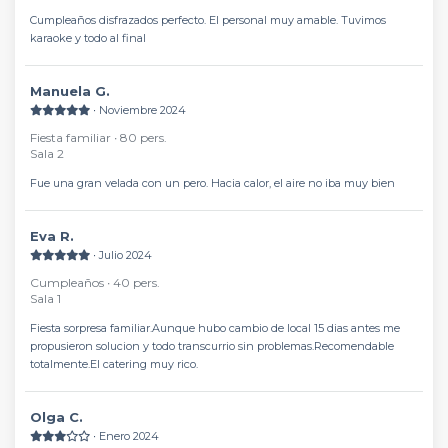
Cumpleaños disfrazados perfecto. El personal muy amable. Tuvimos
karaoke y todo al final
Manuela G.
∙ Noviembre 2024
Fiesta familiar ∙ 80 pers.
Sala 2
Fue una gran velada con un pero. Hacia calor, el aire no iba muy bien
Eva R.
∙ Julio 2024
Cumpleaños ∙ 40 pers.
Sala 1
Fiesta sorpresa familiar.Aunque hubo cambio de local 15 dias antes me
propusieron solucion y todo transcurrio sin problemas.Recomendable
totalmente.El catering muy rico.
Olga C.
∙ Enero 2024