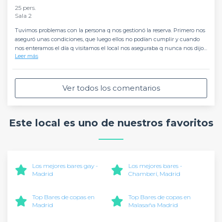
25 pers.
Sala 2
Tuvimos problemas con la persona q nos gestionó la reserva. Primero nos
aseguró unas condiciones, que luego ellos no podían cumplir y cuando
nos enteramos el día q visitamos el local nos aseguraba q nunca nos dijo
Leer más
eso. Ademas cuando se compromete a llamarte para algún trámite no lo
hace y tampoco me confirmaba la reserva a pesar de haber entregado la
señal. Al final pudimos usar el local q habíamos reservado inicialmente. El
local es muy agradable y con una pista grande, con posibilidad de poner
Ver todos los comentarios
la música q te gusta y poner vídeo. Una parte del personal en el local no
derrochaba nada de simpatía. A pesar de todo celebramos nuestra fiesta y
todo salió bien
Este local es uno de nuestros favoritos
Los mejores bares gay -
Los mejores bares -
Madrid
Chamberí, Madrid
Top Bares de copas en
Top Bares de copas en
Madrid
Malasaña Madrid