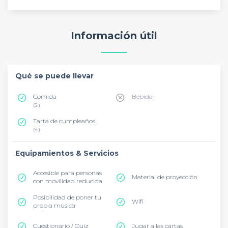
Información útil
Qué se puede llevar
Comida
Bebida
(Si)
Tarta de cumpleaños
(Si)
Equipamientos & Servicios
Accesible para personas
Material de proyección
con movilidad reducida
Posibilidad de poner tu
Wifi
propia música
Cuestionario / Quiz
Jugar a las cartas