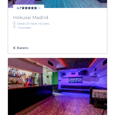
4,7
(3)
Hokusai Madrid
Desde 20 hasta 140 pers.
Chamberí
€
Barato