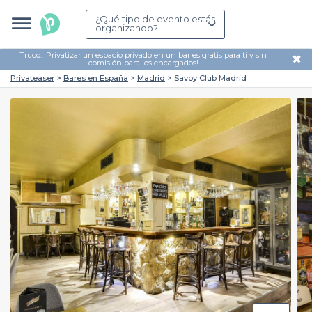
¿Qué tipo de evento estás
organizando?
Truco: ¡
Privatizar un espacio privado
en un bar es gratis para ti y sin
✖
comisión para los encargados!
Privateaser
Bares en España
Madrid
Savoy Club Madrid