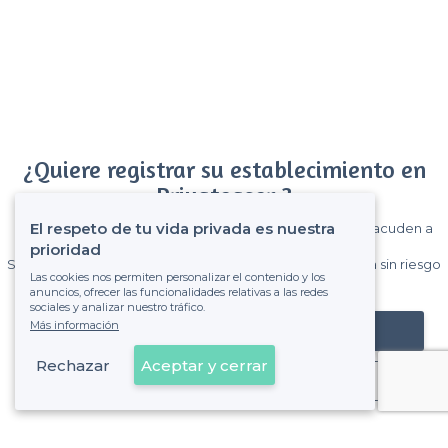
¿Quiere registrar su establecimiento en
Privateaser ?
El respeto de tu vida privada es nuestra
Gane muchos clientes entre el millón de visitantes que acuden a
Privateaser cada mes.
prioridad
Sin comisiones y sin compromiso, pagas una cantidad fija sin riesgo
Las cookies nos permiten personalizar el contenido y los
de ver la factura.
anuncios, ofrecer las funcionalidades relativas a las redes
sociales y analizar nuestro tráfico.
Más información
Registrar mi establecimiento
Rechazar
Aceptar y cerrar
Ya es cliente