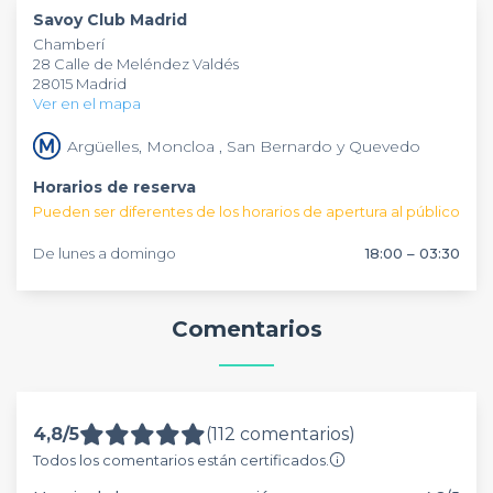
desarrollo y el aprendizaje
podrás organizar todos tus eventos de manera
en todos los ámbitos de la vida,
Savoy Club Madrid
cuyo objetivo es el equilibrio entre la adquisición de
personalizada. ¡Reserva ya, de forma
gratuita
a través de
Chamberí
conocimientos y la diversión, sin olvidar el factor socio-
nuestra web
Privateaser
!
28 Calle de Meléndez Valdés
cultural. Éste bar cuenta con
dos ambientes
, bien
28015 Madrid
diferenciados, que permiten realizar cualquier actividad, ya
Ver en el mapa
sea profesional (reuniones de empresa, congresos, charlas…)
o no (cumpleaños, despedidas, fiestas, celebraciones....)
Argüelles, Moncloa , San Bernardo y Quevedo
Horarios de reserva
Pueden ser diferentes de los horarios de apertura al público
De lunes a domingo
18:00 – 03:30
Comentarios
4,8/5
(112 comentarios)
Todos los comentarios están certificados.