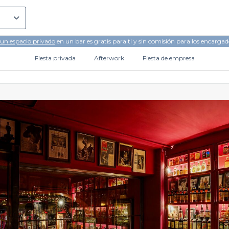
 un espacio privado
en un bar es gratis para ti y sin comisión para los encargad
Fiesta privada
Afterwork
Fiesta de empresa