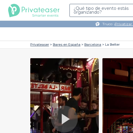
¿Qué tipo de evento estás
organizando?
Truco: ¡
Privatizar
Privateaser
Bares en España
Barcelona
La Belter