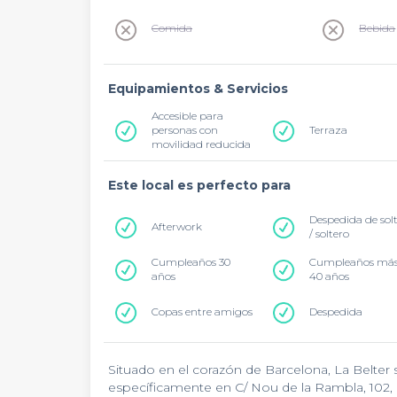
Comida
Bebida
Equipamientos & Servicios
Accesible para
personas con
Terraza
movilidad reducida
Este local es perfecto para
Despedida de sol
Afterwork
/ soltero
Cumpleaños 30
Cumpleaños más
años
40 años
Copas entre amigos
Despedida
Situado en el corazón de Barcelona, La Belter se
específicamente en C/ Nou de la Rambla, 102,