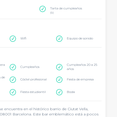
Tarta de cumpleaños
(Sí)
Wifi
Equipo de sonido
tera
Cumpleaños 20 a 25
Cumpleaños
años
 de
Cóctel profesional
Fiesta de empresa
Fiesta estudiantil
Boda
 encuentra en el histórico barrio de Ciutat Vella,
 08001 Barcelona. Este bar emblemático está a pocos