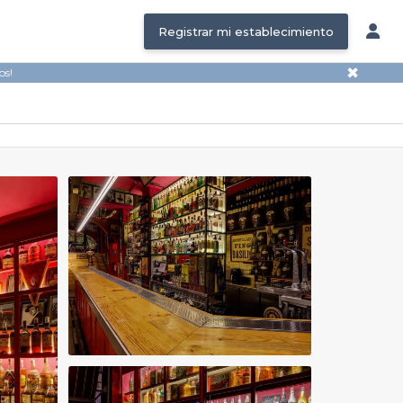
Registrar mi establecimiento
✖
os!