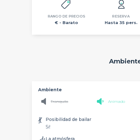
RANGO DE PRECIOS
RESERVA
€
- Barato
Hasta 35 pers.
Ambiente
Ambiente
Tranquilo
Animado
💃
Posibilidad de bailar
Si!
🎶
La atmósfera