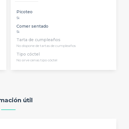
Picoteo
Si.
Comer sentado
Si.
Tarta de cumpleaños
No dispone de tartas de cumpleaños
Tipo cóctel
No sirve cenas tipo cóctel
mación útil