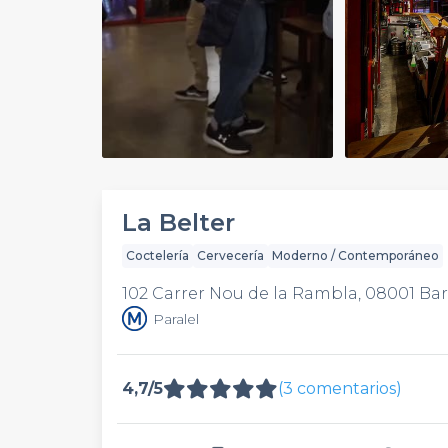
Play
Video
La Belter
Coctelería
Cervecería
Moderno / Contemporáneo
102 Carrer Nou de la Rambla, 08001 Ba
Paralel
4,7/5
(3 comentarios)