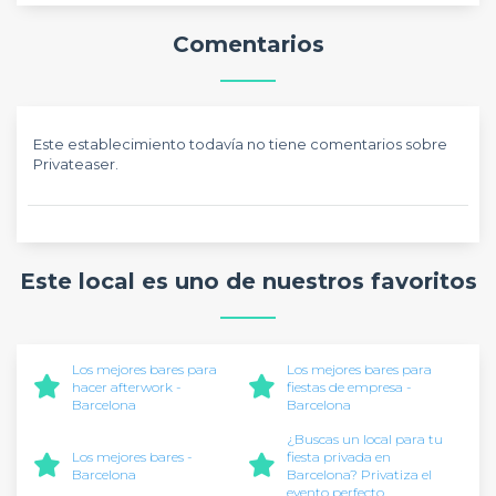
Comentarios
Este establecimiento todavía no tiene comentarios sobre
Privateaser.
Este local es uno de nuestros favoritos
Los mejores bares para
Los mejores bares para
hacer afterwork -
fiestas de empresa -
Barcelona
Barcelona
¿Buscas un local para tu
Los mejores bares -
fiesta privada en
Barcelona
Barcelona? Privatiza el
evento perfecto