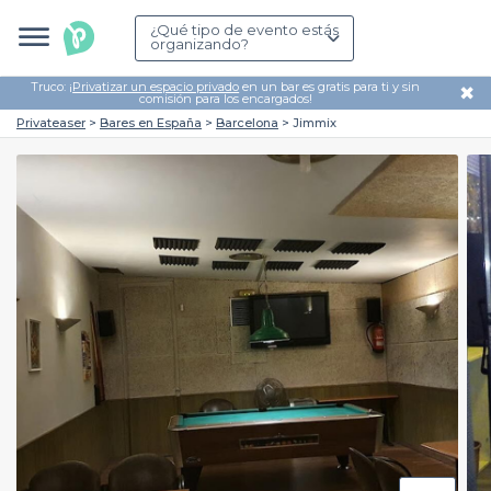
¿Qué tipo de evento estás
organizando?
Truco: ¡
Privatizar un espacio privado
en un bar es gratis para ti y sin
✖
comisión para los encargados!
Privateaser
Bares en España
Barcelona
Jimmix