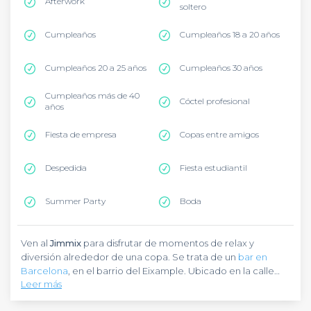
Afterwork
soltero
Cumpleaños
Cumpleaños 18 a 20 años
Cumpleaños 20 a 25 años
Cumpleaños 30 años
Cumpleaños más de 40
Cóctel profesional
años
Fiesta de empresa
Copas entre amigos
Despedida
Fiesta estudiantil
Summer Party
Boda
Ven al
Jimmix
para disfrutar de momentos de relax y
diversión alrededor de una copa. Se trata de un
bar en
Barcelona
, en el barrio del Eixample. Ubicado en la calle
Leer más
Sant Antoni Maria Claret, este establecimiento está a dos
pasos de los Jardins de la Indústria y muy cerca de la Basílica
Jimmix
es un pub acogedor, conocido por su ambiente