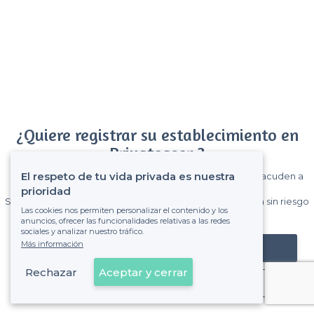
¿Quiere registrar su establecimiento en
Privateaser ?
El respeto de tu vida privada es nuestra
Gane muchos clientes entre el millón de visitantes que acuden a
Privateaser cada mes.
prioridad
Sin comisiones y sin compromiso, pagas una cantidad fija sin riesgo
Las cookies nos permiten personalizar el contenido y los
de ver la factura.
anuncios, ofrecer las funcionalidades relativas a las redes
sociales y analizar nuestro tráfico.
Más información
Registrar mi establecimiento
Rechazar
Aceptar y cerrar
Ya es cliente