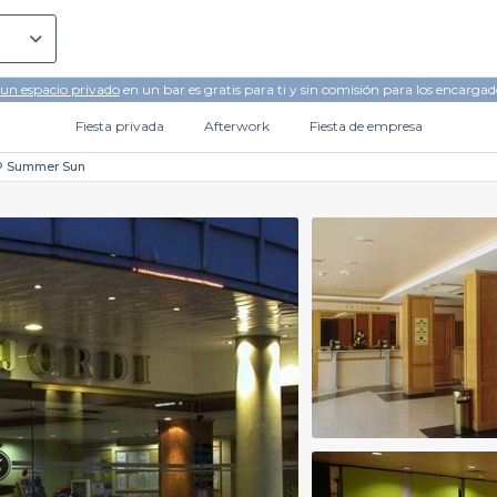
 un espacio privado
en un bar es gratis para ti y sin comisión para los encargad
Fiesta privada
Afterwork
Fiesta de empresa
P Summer Sun