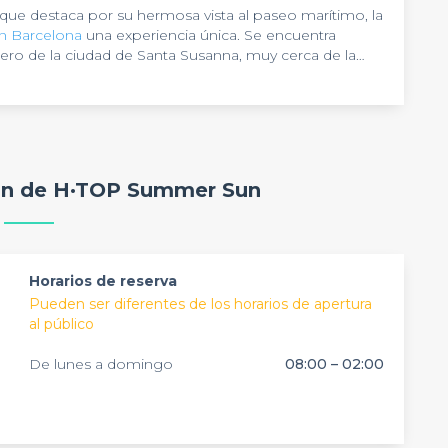
que destaca por su hermosa vista al paseo marítimo, la
n Barcelona
una experiencia única. Se encuentra
úmero de la ciudad de Santa Susanna, muy cerca de la
a barcelonesa. Este recinto está disponible las 24
unión de empresa
puede ser una tarea muy cómoda.
ala de conferencias
es uno de sus grandes atractivos.
vidades de carácter corporativo. Tiene capacidad para
ario: pantallas, proyectores, altavoces, micrófonos,
encia, cualquier
acto laboral
puede celebrarse en el
ión de H·TOP Summer Sun
 celebración
 equipo de especialistas de
al aire libre
, disfrutando del magnífico
Privateaser
y déjate
de otros espacios como éste. Recuerda que nuestro
!
Horarios de reserva
Pueden ser diferentes de los horarios de apertura
al público
De lunes a domingo
08:00 – 02:00