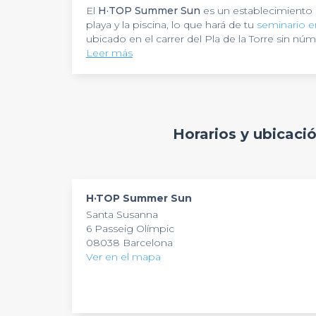
El
H·TOP Summer Sun
es un establecimiento 
playa y la piscina, lo que hará de tu
seminario e
ubicado en el carrer del Pla de la Torre sin n
costa del Maresme, perteneciente a la provinci
Leer más
horas, los 7 días de la semana.
Estamos seguros de que celebrar aquí una
re
La moderna decoración con la que cuenta la
s
En ella se pueden desarrollar todo tipo de acti
70 personas
y está equipada con todo lo neces
equipos de imagen, internet…
Ya sea un congreso, un seminario o una confer
Horarios y ubicac
A pie de playa, también pueden optar por una
H·TOP Summer Sun en Barcelona. Confía en el
clima que ofrece la ciudad de Santa Susana.
aconsejar por ellos. Te enviarán sugerencias 
servicio es
gratis
y sin compromiso. ¡A disfrutar
H·TOP Summer Sun
Santa Susanna
6 Passeig Olímpic
08038 Barcelona
Ver en el mapa