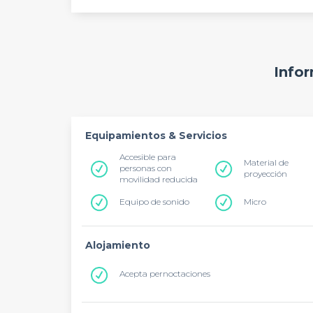
Infor
Equipamientos & Servicios
Accesible para
Material de
personas con
proyección
movilidad reducida
Equipo de sonido
Micro
Alojamiento
Acepta pernoctaciones