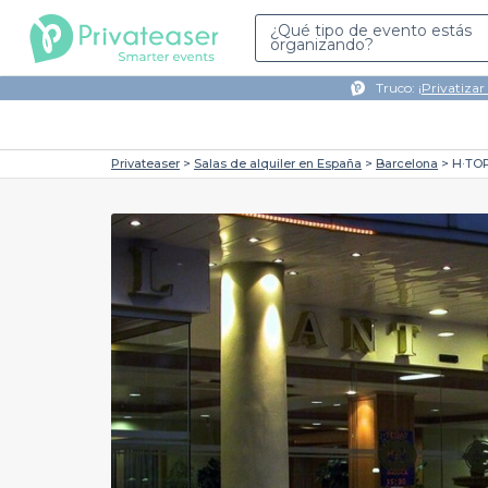
¿Qué tipo de evento estás
organizando?
Truco: ¡
Privatizar
Privateaser
Salas de alquiler en España
Barcelona
H·TO