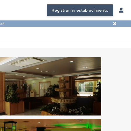
Registrar mi establecimiento
✖
os!