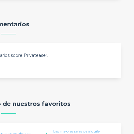
entarios
rios sobre Privateaser.
o de nuestros favoritos
Las mejores salas de alquiler
s salas de alquiler -