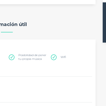
mación útil
Posibilidad de poner
Wifi
tu propia música