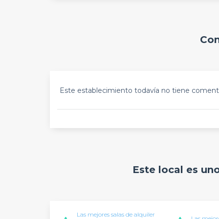
Com
Este establecimiento todavía no tiene comenta
Este local es un
Las mejores salas de alquiler
Las mejore