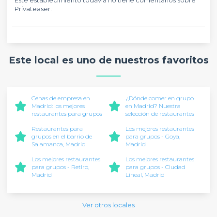
Privateaser.
Este local es uno de nuestros favoritos
Cenas de empresa en
¿Dónde comer en grupo
Madrid: los mejores
en Madrid? Nuestra
restaurantes para grupos
selección de restaurantes
Restaurantes para
Los mejores restaurantes
grupos en el barrio de
para grupos - Goya,
Salamanca, Madrid
Madrid
Los mejores restaurantes
Los mejores restaurantes
para grupos - Retiro,
para grupos - Ciudad
Madrid
Lineal, Madrid
Ver otros locales