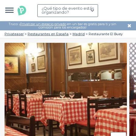
¿Qué tipo de evento estás
organizando?
Truco: ¡
Privatizar un espacio privado
en un bar es gratis para ti y sin
✖
comisión para los encargados!
Privateaser
Restaurantes en España
Madrid
Restaurante El Buey