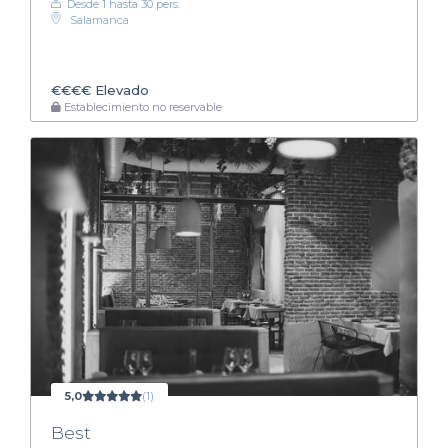
Desde 1 hasta 30 pers.
Salamanca
€€€€
Elevado
Establecimiento no reservable
5,0
(1)
Best