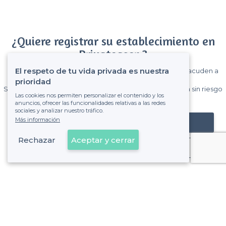
¿Quiere registrar su establecimiento en
Privateaser ?
El respeto de tu vida privada es nuestra
Gane muchos clientes entre el millón de visitantes que acuden a
Privateaser cada mes.
prioridad
Sin comisiones y sin compromiso, pagas una cantidad fija sin riesgo
Las cookies nos permiten personalizar el contenido y los
de ver la factura.
anuncios, ofrecer las funcionalidades relativas a las redes
sociales y analizar nuestro tráfico.
Más información
Registrar mi establecimiento
Rechazar
Aceptar y cerrar
Ya es cliente
Sobre Privateaser