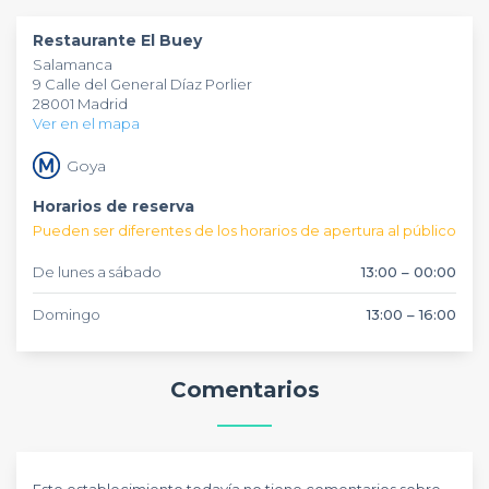
principales motivos de la fama nacional de este local.
menú
, que va desde unas magníficas carnes hasta deliciosos
postres y una excelente carta de vinos. También elaboran
Restaurante El Buey
platos para celíacos y vegetarianos. Si quieres conocer
Salamanca
otros establecimientos como este, el equipo de
9 Calle del General Díaz Porlier
especialistas de
Privateaser
te los propondrá. No dudes en
28001 Madrid
contactar con nosotros ¡es
gratis
!
Ver en el mapa
Goya
Horarios de reserva
Pueden ser diferentes de los horarios de apertura al público
De lunes a sábado
13:00 – 00:00
Domingo
13:00 – 16:00
Comentarios
Este establecimiento todavía no tiene comentarios sobre