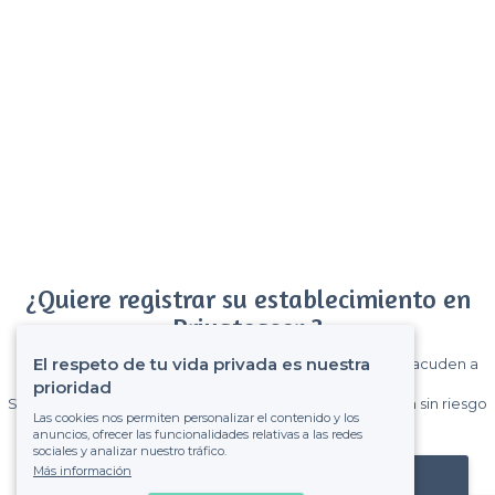
¿Quiere registrar su establecimiento en
Privateaser ?
El respeto de tu vida privada es nuestra
Gane muchos clientes entre el millón de visitantes que acuden a
Privateaser cada mes.
prioridad
Sin comisiones y sin compromiso, pagas una cantidad fija sin riesgo
Las cookies nos permiten personalizar el contenido y los
de ver la factura.
anuncios, ofrecer las funcionalidades relativas a las redes
sociales y analizar nuestro tráfico.
Más información
Registrar mi establecimiento