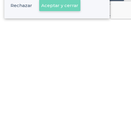
Rechazar
Aceptar y cerrar
Ya es cliente
Viladecans - Tipos de locales
<
Las mejores salas de alquiler - Viladecans
Las mejores salas de alquiler originales - Viladecans
Sobre Privateaser
Privateaser en Francia
Ayuda