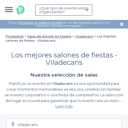
¿Qué tipo de evento estás
organizando?
Truco: ¡
Privatizar un espacio privado
en un bar es gratis para ti y sin
✖
comisión para los encargados!
Privateaser
Salas de alquiler en España
Viladecans
Los mejores
salones de fiestas - Viladecans
Los mejores salones de fiestas -
Viladecans
Nuestra selección de salas
Planificar un evento en
Viladecans
es una oportunidad para
crear momentos memorables, ya sea una celebración familiar,
un evento corporativo o una fiesta de cumpleaños. La selección
del lugar es crucial para garantizar que tu evento sea un éxito, y
Leer más
aquí es donde Privateaser puede ayudarte a encontrar los
mejores salones de fiestas que se adapten a tus necesidades.
Descubra la facilidad de reservar con Privateaser
Viladecans
Con Privateaser, hemos simplificado el proceso de búsqueda y