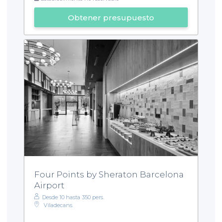
Obtener presupuesto
Four Points by Sheraton Barcelona
Airport
Desde 10 hasta 350 pers.
Viladecans