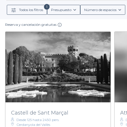
aco
1
Todos los filtros
Presupuesto
Número de espacios
En nuestra plataforma, no solo accederás a diferent
incluyen cócteles y vinos, así como condiciones de rese
Reserva y cancelación gratuitas
No hay mejor momento que ahora para comenzar a plan
en realidades que tus invitados recordarán. Ya sea para
Visita Privateaser y descubre la amplia variedad de
Castell de Sant Marçal
At
Desde 125 hasta 2450 pers.
Cerdanyola del Vallès