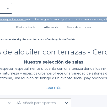
 un espacio privado
en un bar es gratis para ti y sin comisión para los encargad
Fiesta privada
Afterwork
Fiesta de empresa
es salas de alquiler con terrazas - Cerdanyola del Vallés
 de alquiler con terrazas - Cer
Nuestra selección de salas
o especial, especialmente si cuenta con una terraza donde los inv
 naturaleza y espacios urbanos ofrece una variedad de salones de
familiar, una reunión de trabajo o un evento social, ¡hay opcione
Leer más
Ventajas de elegir Privateaser para tu evento
eservar tu sala en Cerdanyola del Vallès es extremadamente senc
eal para el tipo de evento que deseas organizar. Desde salones c
Añadir participantes