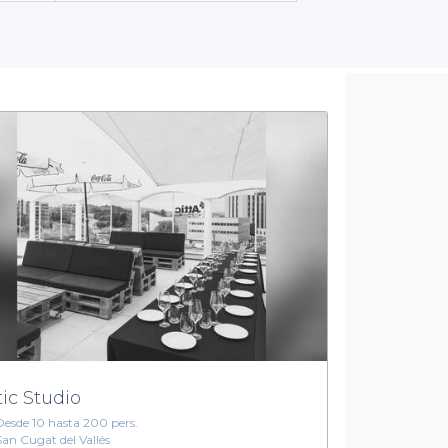
gedor, cada espacio está diseñado para adaptarse a tus necesida
es salas, sino que también podrás explorar
servicios adicionales
rva detalladas. Nuestro objetivo es facilitarte la planificación d
experiencia sin los complejos procesos logísticos que eso implica
Dale vida a tu evento en Cerdanyola del Vallès
ear tu próximo evento. Con nuestras salas de alquiler con terra
 una fiesta de cumpleaños, una reunión empresarial o cualquier c
recibirte.
 opciones que tenemos para ti. ¡Haz de tu próximo evento un éxito
Cerdanyola del Vallès!
tic Studio
Desde 10 hasta 200 pers.
San Cugat del Vallés