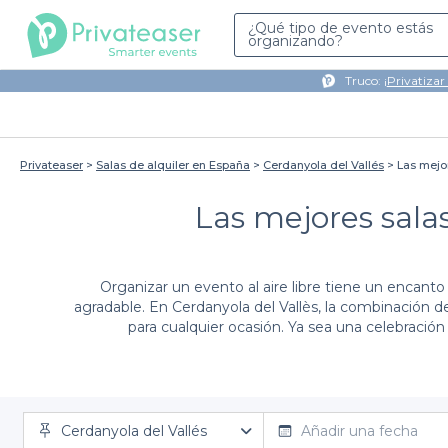
¿Qué tipo de evento estás
organizando?
Truco: ¡
Privatizar
Privateaser
Salas de alquiler en España
Cerdanyola del Vallés
Las mejor
Las mejores salas
Organizar un evento al aire libre tiene un encant
agradable. En Cerdanyola del Vallès, la combinación de
para cualquier ocasión. Ya sea una celebración 
Utilizar nuestra plataforma de Privateaser para r
Cerdanyola del Vallés
opciones, asegurando que encontrarás el lugar id
Añadir una fecha