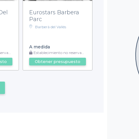
Del
Eurostars Barbera
Parc
Barberà del Vallés
A medida
vable
Establecimiento no reservable
sto
Obtener presupuesto