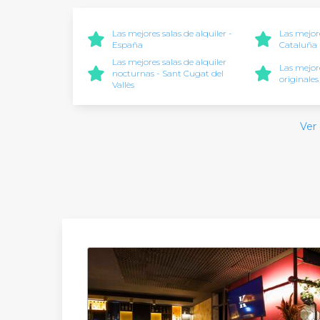
Las mejores salas de alquiler -
Las mejore
España
Cataluña
Las mejores salas de alquiler
Las mejore
nocturnas - Sant Cugat del
originales
Vallès
Ver 