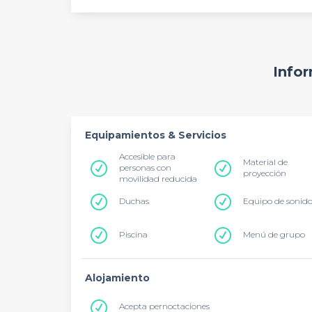
Infor
Equipamientos & Servicios
Accesible para
Material de
personas con
proyección
movilidad reducida
Duchas
Equipo de sonid
Piscina
Menú de grupo
Alojamiento
Acepta pernoctaciones