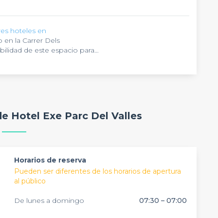
es hoteles en
 en la Carrer Dels
bilidad de este espacio para
ne todo aquello que necesitas para
 calidad
9 salones dotados de luz natural
.
ación, es conocido por sus espacios
8 y 500 personas
, y es el lugar
nciones y seminarios empresariales.
na exquisita y variada oferta
te preparado para darte todo lo
de Hotel Exe Parc Del Valles
trabajo. Su decoración es
s, sus variados ambientes hacen de
quilo. Las habitaciones son
des dejar de conocer. En
antalla plana. También destaca por
 para
querimientos.
Horarios de reserva
Pueden ser diferentes de los horarios de apertura
al público
De lunes a domingo
07:30 – 07:00