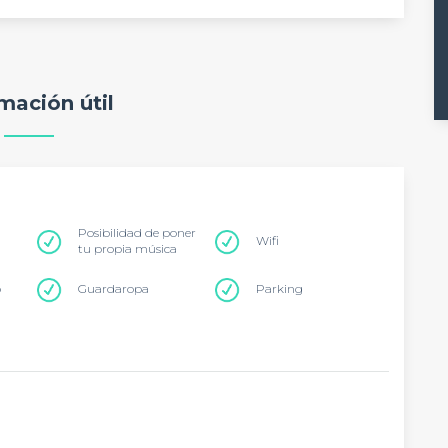
mación útil
Posibilidad de poner
Wifi
tu propia música
o
Guardaropa
Parking