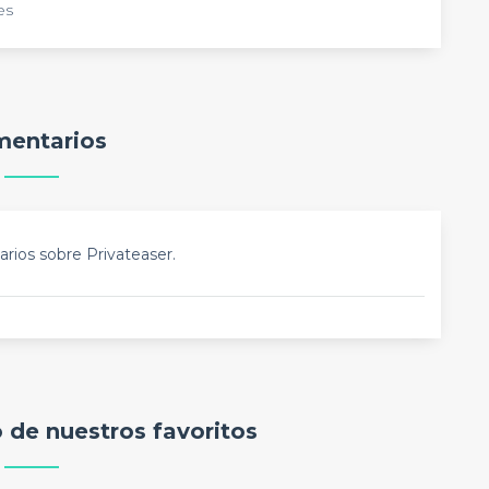
es
entarios
rios sobre Privateaser.
o de nuestros favoritos