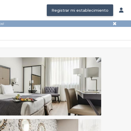
Registrar mi establecimiento
✖
os!