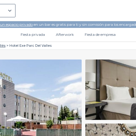
 un espacio privado
en un bar es gratis para ti y sin comisión para los encargad
Fiesta privada
Afterwork
Fiesta de empresa
llés
Hotel Exe Parc Del Valles