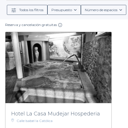
para cualquier tipo de evento. Nuestro se
Todos los filtros
Presupuesto
Número de espacios
Desde
salas íntimas
para pequeñas reuniones hasta
a
Reserva y cancelación gratuitas
necesidades. Además, las salas suelen brindar opci
detalles logísticos. También puedes acceder a dife
No importa si estás organizando un evento en las ce
Te invitamos a explorar nuestra plataforma y descubri
experiencia placentera. 
Hotel La Casa Mudejar Hospederia
Calle Isabel la Católica