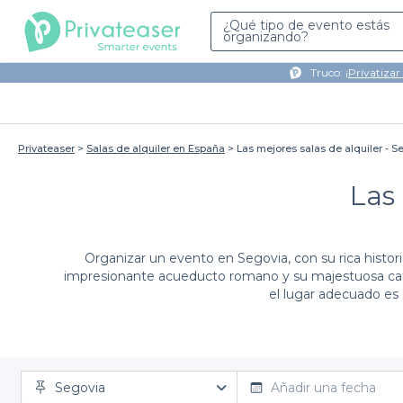
¿Qué tipo de evento estás
organizando?
Truco: ¡
Privatizar
Privateaser
Salas de alquiler en España
Las mejores salas de alquiler - S
Las 
Organizar un evento en Segovia, con su rica historia
impresionante acueducto romano y su majestuosa catedr
el lugar adecuado es 
En Privateaser, entendemos que la organización de e
Segovia
una plataforma que te ofrece
simplicidad
Añadir una fecha
y
varieda