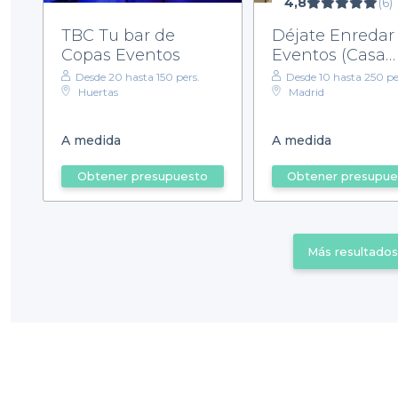
4,8
(6)
TBC Tu bar de
Déjate Enredar
Copas Eventos
Eventos (Casa
Zamora)
Desde 20 hasta 150 pers.
Desde 10 hasta 250 pe
Huertas
Madrid
A medida
A medida
Obtener presupuesto
Obtener presupue
Más resultados