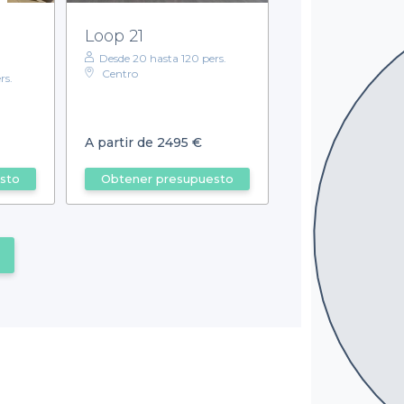
Loop 21
Desde 20 hasta 120 pers.
Centro
rs.
A partir de 2495 €
sto
Obtener presupuesto