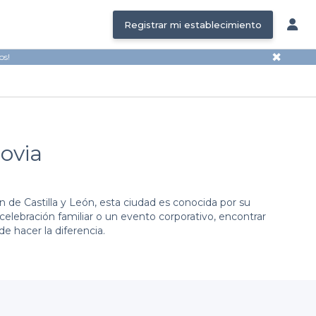
Registrar mi establecimiento
✖
os!
govia
ón de Castilla y León, esta ciudad es conocida por su
elebración familiar o un evento corporativo, encontrar
e hacer la diferencia.
 buena dosis de planificación. Por eso, hemos creado
 acceder a una amplia selección de espacios adecuados