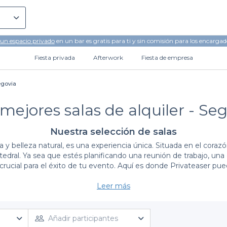
 un espacio privado
en un bar es gratis para ti y sin comisión para los encargad
Fiesta privada
Afterwork
Fiesta de empresa
egovia
mejores salas de alquiler - Se
Nuestra selección de salas
 y belleza natural, es una experiencia única. Situada en el coraz
al. Ya sea que estés planificando una reunión de trabajo, una c
crucial para el éxito de tu evento. Aquí es donde Privateaser pued
Leer más
La facilidad de reservar con Privateaser
ventos puede ser una tarea compleja que requiere tiempo y una
d
en el alquiler de salas en Segovia. Con solo unos clics, podrás
Añadir participantes