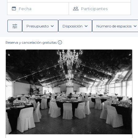
proceso y te ofrecemos una amplia gama de salas de alquiler
Fecha
Participantes
originales. Nuestra plataforma te permite explorar una variada
selección de espacios únicos en Arganda del Rey, ideales para
cualquier tipo de evento. Cada uno de estos lugares tiene
Presupuesto
Disposición
Número de espacios
características que los hacen especiales, desde su diseño hasta
A través de Privateaser, gozarás de la facilidad de consultar
la atmósfera que ofrecen. Además, podrás encontrar desde
todas las condiciones de reserva y los servicios incluidos.
Nuestros espacios destacan por sus características únicas que
menús grupales hasta opciones de catering, adaptadas a tus
Reserva y cancelación gratuitas
preferencias, incluyendo bebidas con y sin alcohol, cócteles y
engrandecen cualquier evento, asegurando que tus invitados
vivan una experiencia memorable y diferente.
mucho más.
Da el siguiente paso para un evento inolvidable
Es el momento perfecto para dar rienda suelta a tu creatividad y
organizar un evento memorable. Nos enorgullece ofrecerte las
mejores salas de alquiler originales en Arganda del Rey. Visita
nuestra plataforma y descubre las opciones que tenemos para ti.
Con Privateaser, alquilar el espacio perfecto será rápido y
sencillo, permitiéndote disfrutar de la planificación de tu evento
sin complicaciones. ¡Haz tu reserva hoy y transforma tu próxima
celebración en una experiencia excepcional!