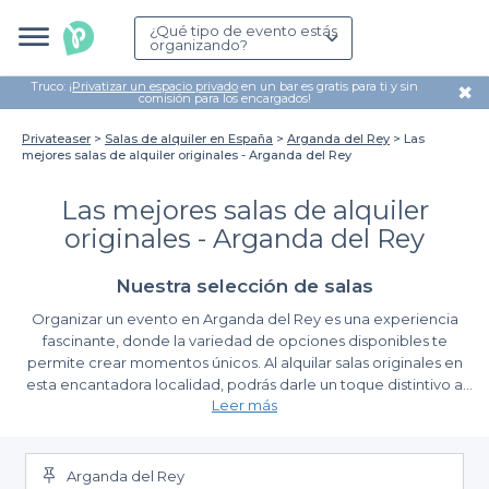
¿Qué tipo de evento estás
organizando?
Truco: ¡
Privatizar un espacio privado
en un bar es gratis para ti y sin
✖
comisión para los encargados!
Privateaser
Salas de alquiler en España
Arganda del Rey
Las
mejores salas de alquiler originales - Arganda del Rey
Las mejores salas de alquiler
originales - Arganda del Rey
Nuestra selección de salas
Organizar un evento en Arganda del Rey es una experiencia
fascinante, donde la variedad de opciones disponibles te
permite crear momentos únicos. Al alquilar salas originales en
esta encantadora localidad, podrás darle un toque distintivo a
Leer más
tus celebraciones, ya sea para un evento corporativo o una fiesta
privada. Desde espacios creativos hasta ambientes más
Ventajas de usar Privateaser para alquilar salas
atípicos, Arganda del Rey está llena de alternativas que se
adaptan a tus necesidades y deseos.
Arganda del Rey
Al elegir Privateaser para gestionar tu reserva, simplificamos el