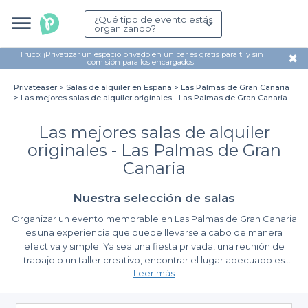
¿Qué tipo de evento estás
organizando?
Truco: ¡
Privatizar un espacio privado
en un bar es gratis para ti y sin
✖
comisión para los encargados!
Privateaser
Salas de alquiler en España
Las Palmas de Gran Canaria
Las mejores salas de alquiler originales - Las Palmas de Gran Canaria
Las mejores salas de alquiler
originales - Las Palmas de Gran
Canaria
Nuestra selección de salas
Organizar un evento memorable en Las Palmas de Gran Canaria
es una experiencia que puede llevarse a cabo de manera
efectiva y simple. Ya sea una fiesta privada, una reunión de
trabajo o un taller creativo, encontrar el lugar adecuado es
Leer más
fundamental para sorprender a tus invitados. Las salas de alquiler
originales en esta hermosa ciudad canaria ofrecen espacios
Explore la diversidad de opciones disponibles
únicos que pueden hacer que tu evento resulte realmente