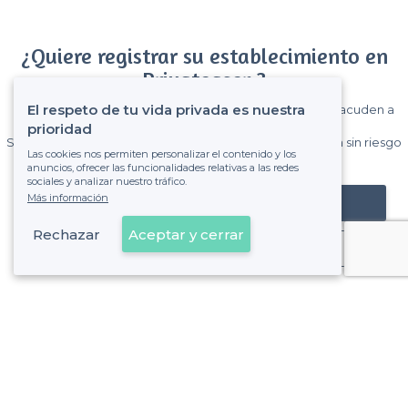
¿Quiere registrar su establecimiento en
Privateaser ?
El respeto de tu vida privada es nuestra
Gane muchos clientes entre el millón de visitantes que acuden a
Privateaser cada mes.
prioridad
Sin comisiones y sin compromiso, pagas una cantidad fija sin riesgo
Las cookies nos permiten personalizar el contenido y los
de ver la factura.
anuncios, ofrecer las funcionalidades relativas a las redes
sociales y analizar nuestro tráfico.
Más información
Registrar mi establecimiento
Rechazar
Aceptar y cerrar
Ya es cliente
Las Palmas de Gran Canaria - Tipos de locales
<
Top Salas para eventos en Las Palmas