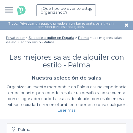
¿Qué tipo de evento estás
organizando?
Truco: ¡
Privatizar un espacio privado
en un bar es gratis para ti y sin
✖
comisión para los encargados!
Privateaser
Salas de alquiler en España
Palma
Las mejores salas
de alquiler con estilo - Palma
Las mejores salas de alquiler con
estilo - Palma
Nuestra selección de salas
Organizar un evento memorable en Palma es una experiencia
emocionante, pero puede resultar un desafío si no se cuenta
con el lugar adecuado. Las salas de alquiler con estilo en esta
vibrante ciudad ofrecen el ambiente perfecto para cualquier
Leer más
tipo de celebración, desde un evento corporativo hasta una
fiesta íntima. En Privateaser, entendemos la importancia de
Ventajas de reservar a través de Privateaser
encontrar la sala ideal que se adapte a tus necesidades y a la
estética que buscas.
Palma
Al utilizar nuestra plataforma, te beneficiarás de
un proceso de