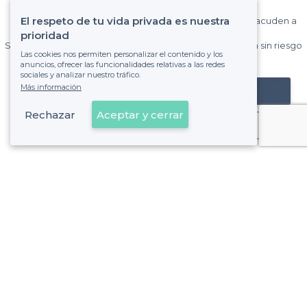
El respeto de tu vida privada es nuestra
Gane muchos clientes entre el millón de visitantes que acuden a
Privateaser cada mes.
prioridad
Sin comisiones y sin compromiso, pagas una cantidad fija sin riesgo
Las cookies nos permiten personalizar el contenido y los
de ver la factura.
anuncios, ofrecer las funcionalidades relativas a las redes
sociales y analizar nuestro tráfico.
Más información
Registrar mi establecimiento
Rechazar
Aceptar y cerrar
Ya es cliente
Palma - Tipos de locales
<
Las mejores salas de alquiler - Palma
Las mejores salas de alquiler con terrazas - Palma