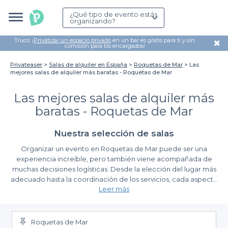
¿Qué tipo de evento estás
organizando?
Truco: ¡
Privatizar un espacio privado
en un bar es gratis para ti y sin
✖
comisión para los encargados!
Privateaser
Salas de alquiler en España
Roquetas de Mar
Las
mejores salas de alquiler más baratas - Roquetas de Mar
Las mejores salas de alquiler más
baratas - Roquetas de Mar
Nuestra selección de salas
Organizar un evento en Roquetas de Mar puede ser una
experiencia increíble, pero también viene acompañada de
muchas decisiones logísticas. Desde la elección del lugar más
adecuado hasta la coordinación de los servicios, cada aspecto
Leer más
cuenta para que tu evento sea un éxito. En este sentido,
encontrar salas de alquiler que sean asequibles y cumplan con
Ventajas de reservar con Privateaser
tus expectativas es clave.
Roquetas de Mar
A través de nuestra plataforma, hemos reunido las mejores