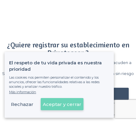
¿Quiere registrar su establecimiento en
Privateaser ?
El respeto de tu vida privada es nuestra
Gane muchos clientes entre el millón de visitantes que acuden a
Privateaser cada mes.
prioridad
Sin comisiones y sin compromiso, pagas una cantidad fija sin riesgo
Las cookies nos permiten personalizar el contenido y los
de ver la factura.
anuncios, ofrecer las funcionalidades relativas a las redes
sociales y analizar nuestro tráfico.
Más información
Registrar mi establecimiento
Rechazar
Aceptar y cerrar
Ya es cliente