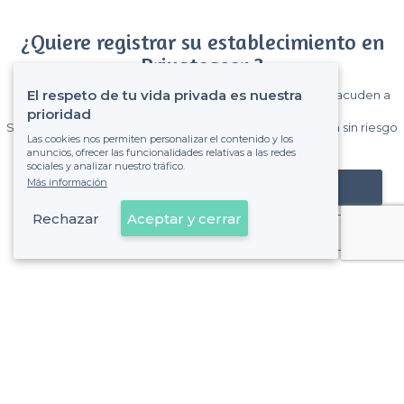
¿Quiere registrar su establecimiento en
Privateaser ?
El respeto de tu vida privada es nuestra
Gane muchos clientes entre el millón de visitantes que acuden a
Privateaser cada mes.
prioridad
Sin comisiones y sin compromiso, pagas una cantidad fija sin riesgo
Las cookies nos permiten personalizar el contenido y los
de ver la factura.
anuncios, ofrecer las funcionalidades relativas a las redes
sociales y analizar nuestro tráfico.
Más información
Registrar mi establecimiento
Rechazar
Aceptar y cerrar
Ya es cliente
Viladecans - Tipos de locales
<
Las mejores salas de alquiler - Viladecans
Las mejores salas de alquiler con terrazas - Viladecans