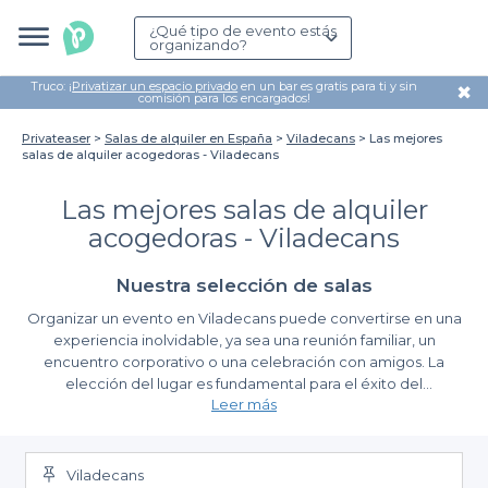
¿Qué tipo de evento estás
organizando?
Truco: ¡
Privatizar un espacio privado
en un bar es gratis para ti y sin
✖
comisión para los encargados!
Privateaser
Salas de alquiler en España
Viladecans
Las mejores
salas de alquiler acogedoras - Viladecans
Las mejores salas de alquiler
acogedoras - Viladecans
Nuestra selección de salas
Organizar un evento en Viladecans puede convertirse en una
experiencia inolvidable, ya sea una reunión familiar, un
encuentro corporativo o una celebración con amigos. La
elección del lugar es fundamental para el éxito del
Leer más
acontecimiento, y en esta encantadora ciudad, tenemos a tu
disposición las mejores salas de alquiler acogedoras que brindan
Ventajas de utilizar Privateaser
un ambiente perfecto para cualquier necesidad.
Viladecans
A través de Privateaser, hemos realizado una cuidadosa