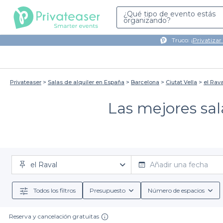
¿Qué tipo de evento estás
organizando?
Truco: ¡
Privatizar
Privateaser
Salas de alquiler en España
Barcelona
Ciutat Vella
el Rava
Las mejores sal
el Raval
Añadir una fecha
Todos los filtros
Presupuesto
Número de espacios
Reserva y cancelación gratuitas