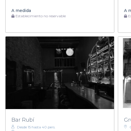
A medida
A 
Establecimiento no reservable
Es
Bar Rubí
Gr
Desde 15 hasta 40 pers.