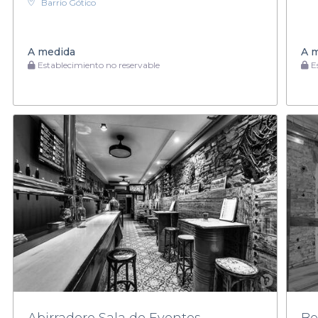
Barrio Gótico
A medida
A 
Establecimiento no reservable
Es
Abirradero Sala de Eventos
Bo