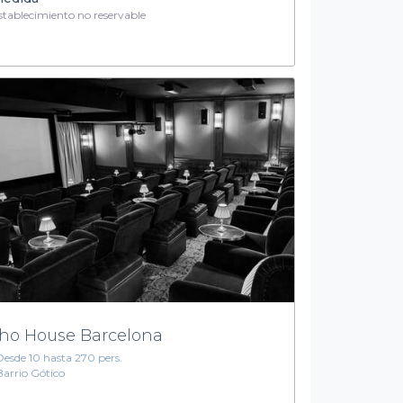
tablecimiento no reservable
ho House Barcelona
Desde 10 hasta 270 pers.
Barrio Gótico