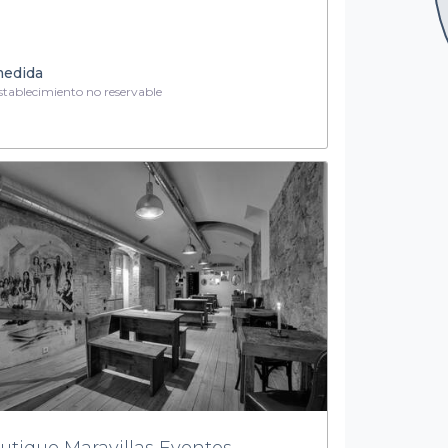
medida
tablecimiento no reservable
utique Maravillas Eventos