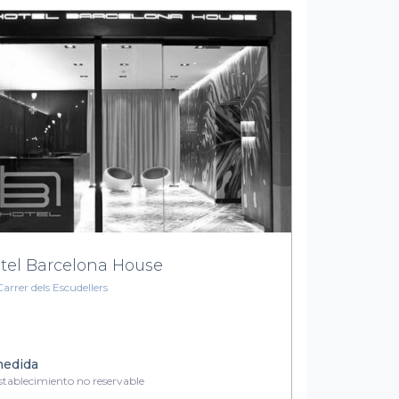
tel Barcelona House
Carrer dels Escudellers
medida
tablecimiento no reservable