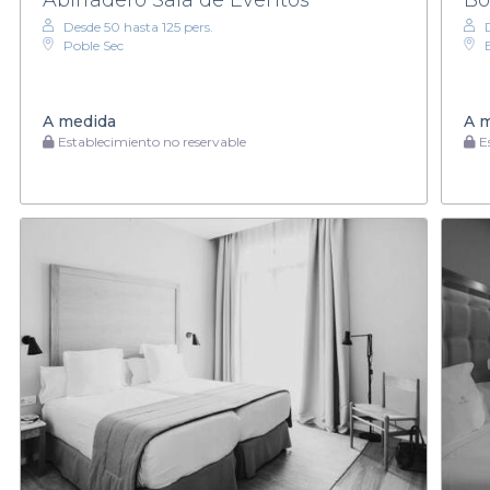
Desde 50 hasta 125 pers.
Poble Sec
A medida
A 
Establecimiento no reservable
Es