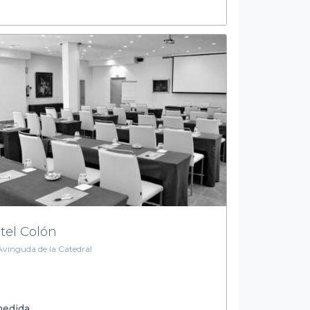
tel Colón
Avinguda de la Catedral
medida