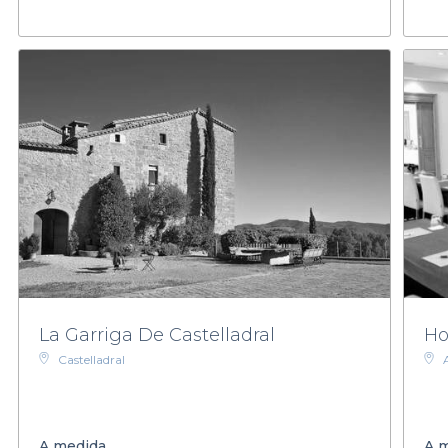
La Garriga De Castelladral
Ho
Castelladral
A medida
A 