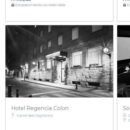
Establecimiento no reservable
Es
Hotel Regencia Colon
So
Carrer dels Sagristans