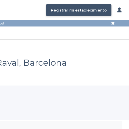
Registrar mi establecimiento
✖
os!
Raval, Barcelona