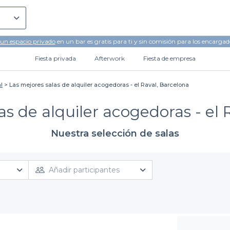
 un espacio privado
en un bar es gratis para ti y sin comisión para los encargad
Fiesta privada
Afterwork
Fiesta de empresa
l
Las mejores salas de alquiler acogedoras - el Raval, Barcelona
as de alquiler acogedoras - el 
Nuestra selección de salas
Añadir participantes