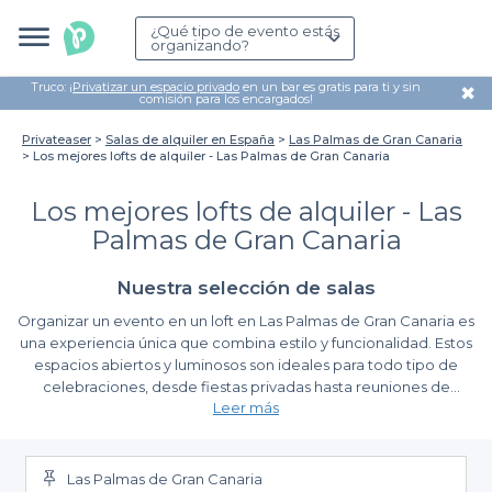
¿Qué tipo de evento estás
organizando?
Truco: ¡
Privatizar un espacio privado
en un bar es gratis para ti y sin
✖
comisión para los encargados!
Privateaser
Salas de alquiler en España
Las Palmas de Gran Canaria
Los mejores lofts de alquiler - Las Palmas de Gran Canaria
Los mejores lofts de alquiler - Las
Palmas de Gran Canaria
Nuestra selección de salas
Organizar un evento en un loft en Las Palmas de Gran Canaria es
una experiencia única que combina estilo y funcionalidad. Estos
espacios abiertos y luminosos son ideales para todo tipo de
celebraciones, desde fiestas privadas hasta reuniones de
Leer más
trabajo. La atmósfera moderna y acogedora de los lofts permite
que los asistentes se sientan cómodos y relajados, lo que es
Ventajas de usar Privateaser para tu reserva
esencial para el éxito de cualquier evento.
Las Palmas de Gran Canaria
En
Privateaser
, hemos reunido una selección de los mejores