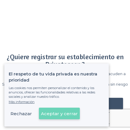
¿Quiere registrar su establecimiento en
Privateaser ?
El respeto de tu vida privada es nuestra
Gane muchos clientes entre el millón de visitantes que acuden a
Privateaser cada mes.
prioridad
Sin comisiones y sin compromiso, pagas una cantidad fija sin riesgo
Las cookies nos permiten personalizar el contenido y los
de ver la factura.
anuncios, ofrecer las funcionalidades relativas a las redes
sociales y analizar nuestro tráfico.
Más información
Registrar mi establecimiento
Rechazar
Aceptar y cerrar
Ya es cliente