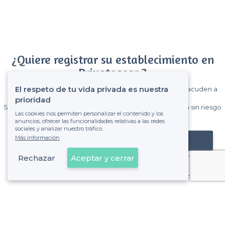
¿Quiere registrar su establecimiento en
Privateaser ?
El respeto de tu vida privada es nuestra
Gane muchos clientes entre el millón de visitantes que acuden a
Privateaser cada mes.
prioridad
Sin comisiones y sin compromiso, pagas una cantidad fija sin riesgo
Las cookies nos permiten personalizar el contenido y los
de ver la factura.
anuncios, ofrecer las funcionalidades relativas a las redes
sociales y analizar nuestro tráfico.
Más información
Registrar mi establecimiento
Rechazar
Aceptar y cerrar
Ya es cliente
Málaga - Tipos de locales