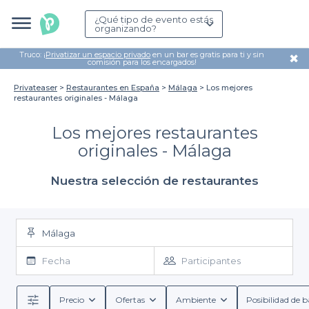
¿Qué tipo de evento estás
organizando?
Truco: ¡
Privatizar un espacio privado
en un bar es gratis para ti y sin
✖
comisión para los encargados!
Privateaser
Restaurantes en España
Málaga
Los mejores
restaurantes originales - Málaga
Los mejores restaurantes
originales - Málaga
Nuestra selección de restaurantes
Málaga
Fecha
Participantes
Precio
Ofertas
Ambiente
Posibilidad de b