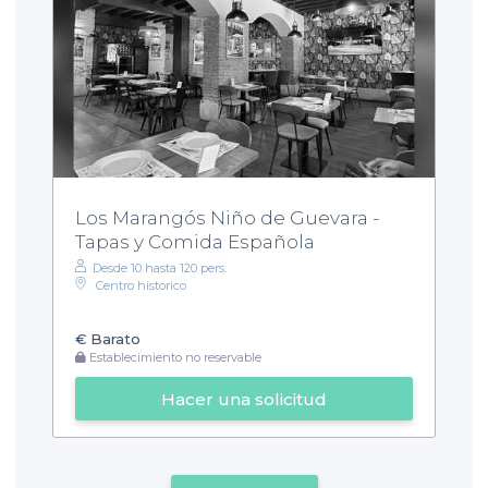
Los Marangós Niño de Guevara -
Tapas y Comida Española
Desde 10 hasta 120 pers.
Centro historico
€
Barato
Establecimiento no reservable
Hacer una solicitud