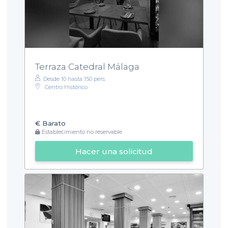
Terraza Catedral Málaga
Desde 10 hasta 150 pers.
Centro Histórico
€
Barato
Establecimiento no reservable
Hacer una solicitud