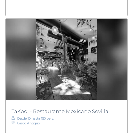
TaKool - Restaurante Mexicano Sevilla
Desde 10 hasta 150 pers.
Casco Antiguo