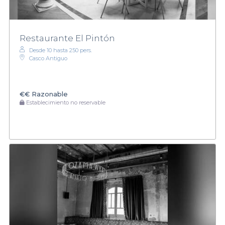
Restaurante El Pintón
Desde 10 hasta 250 pers.
Casco Antiguo
€€
Razonable
Establecimiento no reservable