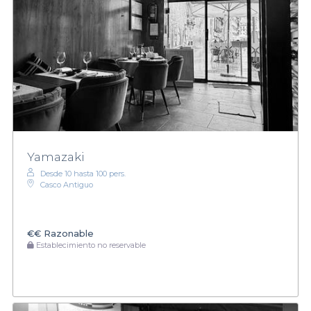
Yamazaki
Desde 10 hasta 100 pers.
Casco Antiguo
€€
Razonable
Establecimiento no reservable