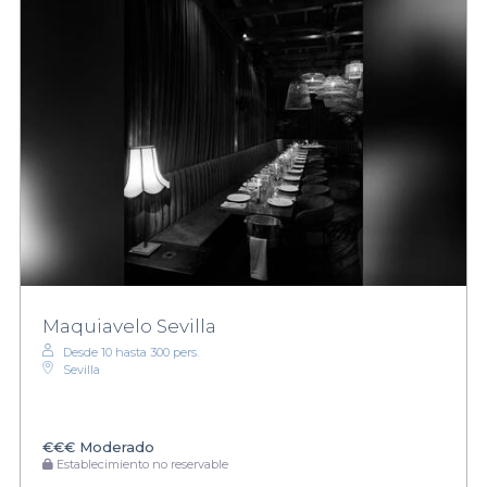
Maquiavelo Sevilla
Desde 10 hasta 300 pers.
Sevilla
€€€
Moderado
Establecimiento no reservable