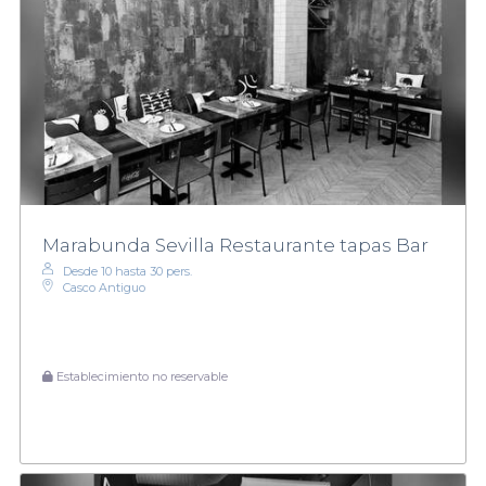
Marabunda Sevilla Restaurante tapas Bar
Desde 10 hasta 30 pers.
Casco Antiguo
Establecimiento no reservable