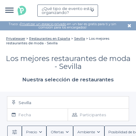
¿Qué tipo de evento estás
organizando?
Truco: ¡
Privatizar un espacio privado
en un bar es gratis para ti y sin
✖
comisión para los encargados!
Privateaser
Restaurantes en España
Sevilla
Los mejores
restaurantes de moda - Sevilla
Los mejores restaurantes de moda
- Sevilla
Nuestra selección de restaurantes
Sevilla
Fecha
Participantes
Precio
Ofertas
Ambiente
Posibilidad de b