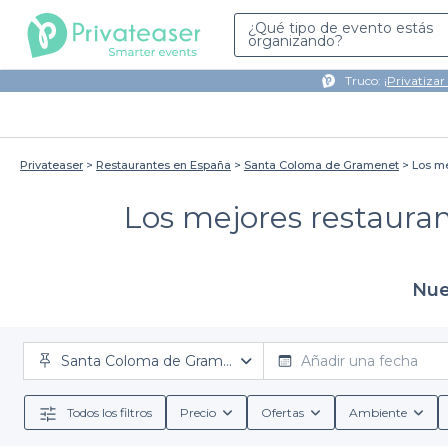
¿Qué tipo de evento estás
organizando?
Truco: ¡
Privatizar
Privateaser
Restaurantes en España
Santa Coloma de Gramenet
Los me
Los mejores restaura
Nue
Santa Coloma de Gramenet
Añadir una fecha
Todos los filtros
Precio
Ofertas
Ambiente