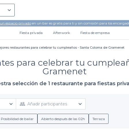
 un espacio privado
en un bar es gratis para ti y sin comisión para los encargad
Fiesta privada
Afterwork
Fiesta de empresa
jores restaurantes para celebrar tu cumpleaños - Santa Coloma de Gramenet
ntes para celebrar tu cumplea
Gramenet
stra selección de 1 restaurante para fiestas priv
Añadir participantes
Posibilidad de bailar
Abierto después de las 02h
Terraza