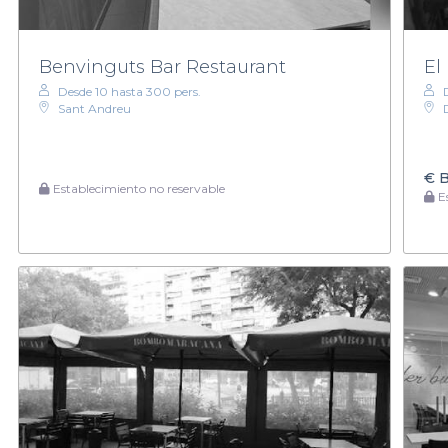
Benvinguts Bar Restaurant
El
Desde 10 hasta 300 pers.
Sant Andreu
€
B
Establecimiento no reservable
Es