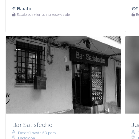
€
Barato
€€
Establecimiento no reservable
Es
Bar Satisfecho
Ju
Desde 1 hasta 50 pers.
Badalona