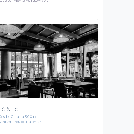
tablecimiento no reservable
fé & Té
Desde 10 hasta 300 pers.
Sant Andreu de Palomar