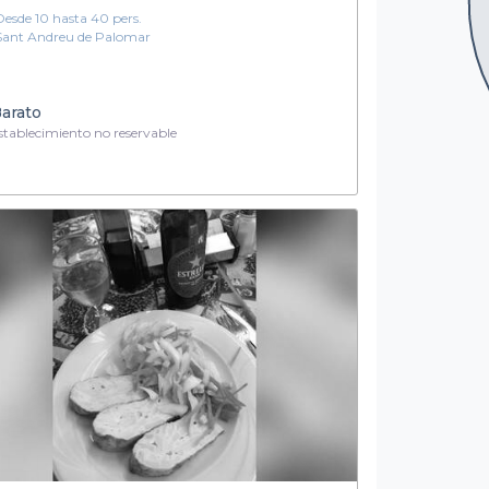
Desde 10 hasta 40 pers.
Sant Andreu de Palomar
arato
tablecimiento no reservable