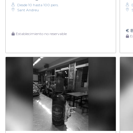
Desde 10 hasta 100 pers.
Sant Andreu
€
B
Establecimiento no reservable
Es