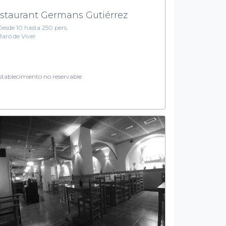
staurant Germans Gutiérrez
Desde 10 hasta 250 pers.
Baró de Viver
tablecimiento no reservable