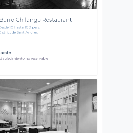
 Burro Chilango Restaurant
Desde 10 hasta 100 pers.
District de Sant Andreu
arato
tablecimiento no reservable