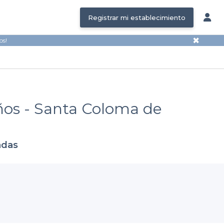
Registrar mi establecimiento
✖
os!
ños - Santa Coloma de
adas