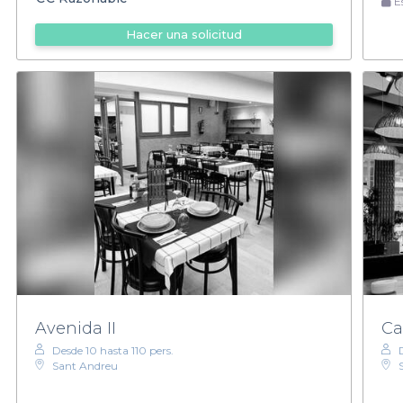
Es
Hacer una solicitud
Avenida II
Ca
Desde 10 hasta 110 pers.
Sant Andreu