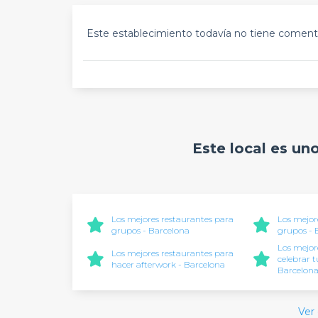
Este establecimiento todavía no tiene comenta
Este local es un
Los mejores restaurantes para
Los mejor
grupos - Barcelona
grupos -
Los mejor
Los mejores restaurantes para
celebrar 
hacer afterwork - Barcelona
Barcelon
Ver 