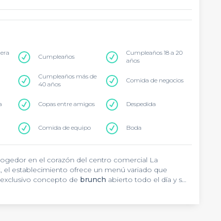
tera
Cumpleaños 18 a 20
Cumpleaños
años
Cumpleaños más de
Comida de negocios
40 años
a
Copas entre amigos
Despedida
Comida de equipo
Boda
cogedor en el corazón del centro comercial La
, el establecimiento ofrece un menú variado que
u exclusivo concepto de
brunch
abierto todo el día y su
l para sus eventos grupales, ya sea un
afterwork