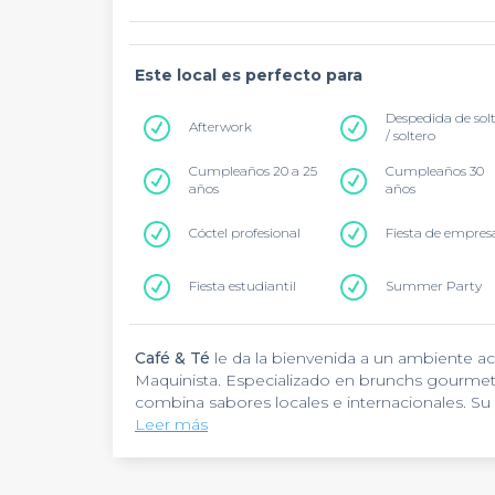
Este local es perfecto para
Despedida de sol
Afterwork
/ soltero
Cumpleaños 20 a 25
Cumpleaños 30
años
años
Cóctel profesional
Fiesta de empres
Fiesta estudiantil
Summer Party
Café & Té
le da la bienvenida a un ambiente a
Maquinista. Especializado en brunchs gourmet
combina sabores locales e internacionales. S
espacio flexible lo convierten en el lugar idea
Leer más
informal
o
una celebración de cumpleaños
.