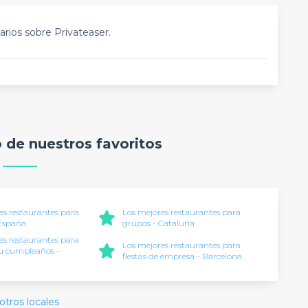
rios sobre Privateaser.
o de nuestros favoritos
es restaurantes para
Los mejores restaurantes para
 España
grupos - Cataluña
es restaurantes para
Los mejores restaurantes para
tu cumpleaños -
fiestas de empresa - Barcelona
a
otros locales