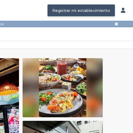
Registrar mi establecimiento
✖
os!