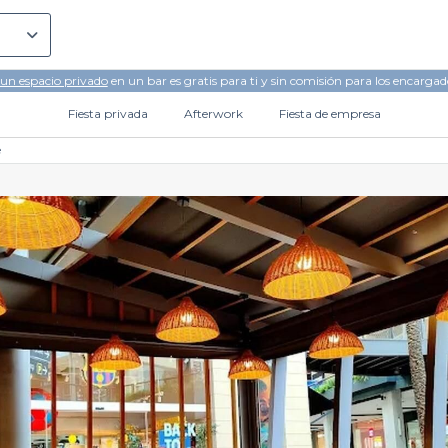
 un espacio privado
en un bar es gratis para ti y sin comisión para los encargad
Fiesta privada
Afterwork
Fiesta de empresa
é