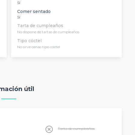
Sí
Comer sentado
Sí
Tarta de cumpleaños
No dispone de tartas de cumpleaños
Tipo cóctel
No sirve cenas tipo cóctel
mación útil
Tarta de cumpleaños