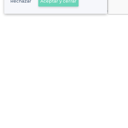
Rechazar
Aceptar y cerrar
Ya es cliente
el Camp d'en Grassot i Gràcia Nova -
Alrededores
<
Los mejores restaurantes con estilo - Gràcia, Barcelona
el Camp d'en Grassot i Gràcia Nova - Tipos de
locales
<
Los mejores restaurantes para grupos - el Camp d'en Grassot i Gràcia Nova, Barcelona
Los mejores restaurantes más baratos - el Camp d'en Gras