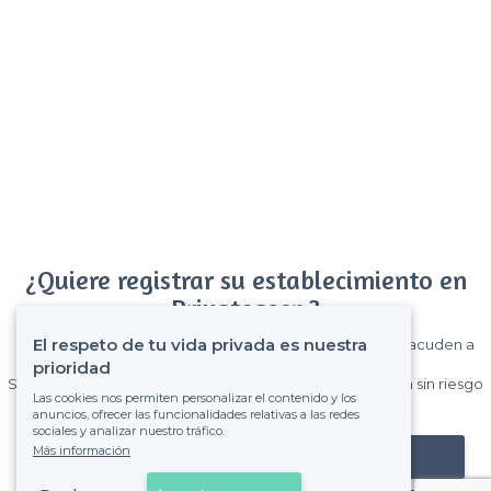
¿Quiere registrar su establecimiento en
Privateaser ?
El respeto de tu vida privada es nuestra
Gane muchos clientes entre el millón de visitantes que acuden a
Privateaser cada mes.
prioridad
Sin comisiones y sin compromiso, pagas una cantidad fija sin riesgo
Las cookies nos permiten personalizar el contenido y los
de ver la factura.
anuncios, ofrecer las funcionalidades relativas a las redes
sociales y analizar nuestro tráfico.
Más información
Registrar mi establecimiento