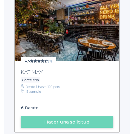
4,5
(8)
KAT MAY
Coctelería
Desde 1 hasta 120 pers.
Eixample
€
Barato
Hacer una solicitud