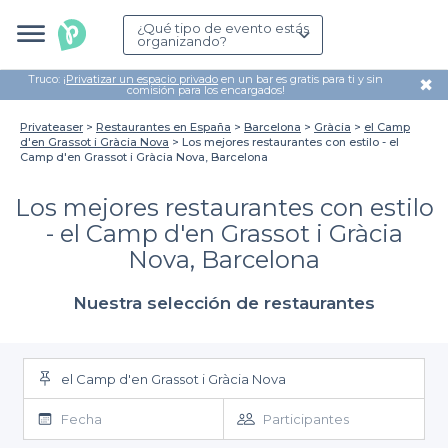
¿Qué tipo de evento estás
organizando?
Truco: ¡
Privatizar un espacio privado
en un bar es gratis para ti y sin
✖
comisión para los encargados!
Privateaser
Restaurantes en España
Barcelona
Gràcia
el Camp
d'en Grassot i Gràcia Nova
Los mejores restaurantes con estilo - el
Camp d'en Grassot i Gràcia Nova, Barcelona
Los mejores restaurantes con estilo
- el Camp d'en Grassot i Gràcia
Nova, Barcelona
Nuestra selección de restaurantes
el Camp d'en Grassot i Gràcia Nova
Fecha
Participantes