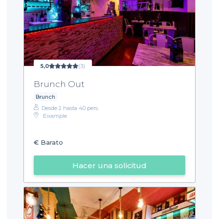
5,0
(3)
Brunch Out
Brunch
Desde 2 hasta 40 pers.
Eixample
€
Barato
Hacer una solicitud