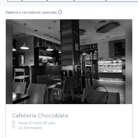
Reserva y cancelación gratuitas
Cafetería Choco&late
Desde 10 hasta 100 pers.
Los Bermejales