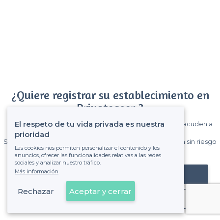
¿Quiere registrar su establecimiento en
Privateaser ?
El respeto de tu vida privada es nuestra
Gane muchos clientes entre el millón de visitantes que acuden a
Privateaser cada mes.
prioridad
Sin comisiones y sin compromiso, pagas una cantidad fija sin riesgo
Las cookies nos permiten personalizar el contenido y los
de ver la factura.
anuncios, ofrecer las funcionalidades relativas a las redes
sociales y analizar nuestro tráfico.
Más información
Registrar mi establecimiento
Rechazar
Aceptar y cerrar
Ya es cliente