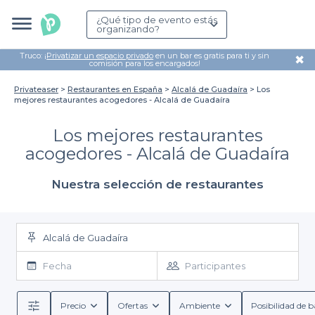
¿Qué tipo de evento estás
organizando?
Truco: ¡
Privatizar un espacio privado
en un bar es gratis para ti y sin
✖
comisión para los encargados!
Privateaser
Restaurantes en España
Alcalá de Guadaíra
Los
mejores restaurantes acogedores - Alcalá de Guadaíra
Los mejores restaurantes
acogedores - Alcalá de Guadaíra
Nuestra selección de restaurantes
Alcalá de Guadaíra
Fecha
Participantes
Precio
Ofertas
Ambiente
Posibilidad de b