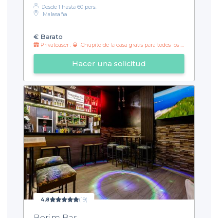
Desde 1 hasta 60 pers.
Malasaña
€
Barato
Privateaser : 🥃 ¡Chupito de la casa gratis para todos los grupos! 🎉
Hacer una solicitud
4,8
(19)
Berim Bar