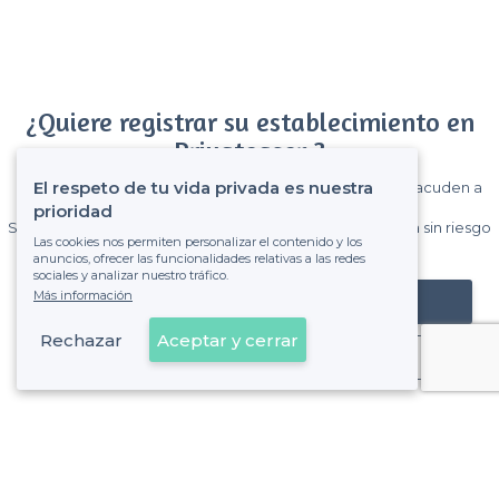
¿Quiere registrar su establecimiento en
Privateaser ?
El respeto de tu vida privada es nuestra
Gane muchos clientes entre el millón de visitantes que acuden a
Privateaser cada mes.
prioridad
Sin comisiones y sin compromiso, pagas una cantidad fija sin riesgo
Las cookies nos permiten personalizar el contenido y los
de ver la factura.
anuncios, ofrecer las funcionalidades relativas a las redes
sociales y analizar nuestro tráfico.
Más información
Registrar mi establecimiento
Rechazar
Aceptar y cerrar
Ya es cliente