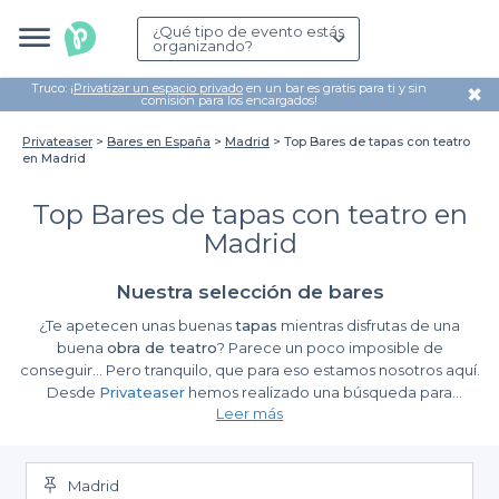
¿Qué tipo de evento estás
organizando?
Truco: ¡
Privatizar un espacio privado
en un bar es gratis para ti y sin
✖
comisión para los encargados!
Privateaser
Bares en España
Madrid
Top Bares de tapas con teatro
en Madrid
Top Bares de tapas con teatro en
Madrid
Nuestra selección de bares
¿Te apetecen unas buenas
tapas
mientras disfrutas de una
buena
obra de teatro
? Parece un poco imposible de
conseguir… Pero tranquilo, que para eso estamos nosotros aquí.
Desde
Privateaser
hemos realizado una búsqueda para
Leer más
encontrar los
mejores bares de tapas con teatro en Madrid
.
Sabemos que en los
teatros se respira
un ambiente diferente y
especial al de otros lugares. Y es por eso que hemos querido
mezclarlos con
las tapas
para que tu evento sea original y
Madrid