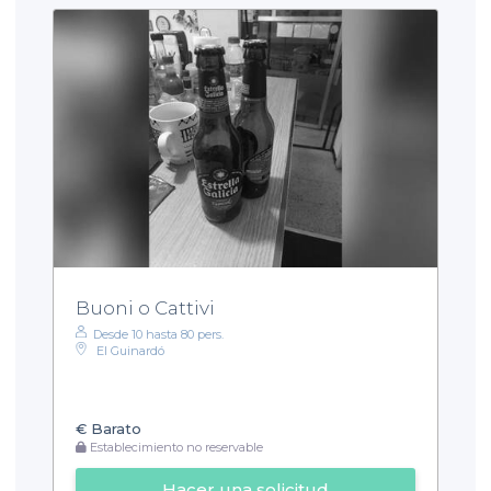
Buoni o Cattivi
Desde 10 hasta 80 pers.
El Guinardó
€
Barato
Establecimiento no reservable
Hacer una solicitud