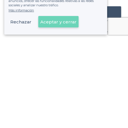
anuncios, ofrecer las funcionalidades relativas a las redes
sociales y analizar nuestro tráfico.
Más información
Registrar mi establecimiento
Rechazar
Aceptar y cerrar
Ya es cliente
la Font d'en Fargues - Alrededores
<
Los mejores sports bar - Horta-Guinardó, Barcelona
la Font d'en Fargues - Tipos de locales
<
Los mejores bares - la Font d'en Fargues, Barcelona
Los mejores bares de cócteles - la Font d'en Fargues, Bar