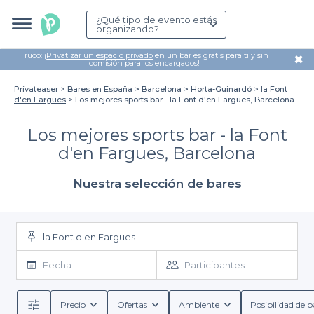
¿Qué tipo de evento estás
organizando?
Truco: ¡
Privatizar un espacio privado
en un bar es gratis para ti y sin
✖
comisión para los encargados!
Privateaser
Bares en España
Barcelona
Horta-Guinardó
la Font
d'en Fargues
Los mejores sports bar - la Font d'en Fargues, Barcelona
Los mejores sports bar - la Font
d'en Fargues, Barcelona
Nuestra selección de bares
la Font d'en Fargues
Fecha
Participantes
Precio
Ofertas
Ambiente
Posibilidad de b