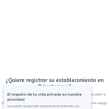
¿Quiere registrar su establecimiento en
Privateaser ?
El respeto de tu vida privada es nuestra
Gane muchos clientes entre el millón de visitantes que acuden a
Privateaser cada mes.
prioridad
Sin comisiones y sin compromiso, pagas una cantidad fija sin riesgo
Las cookies nos permiten personalizar el contenido y los
de ver la factura.