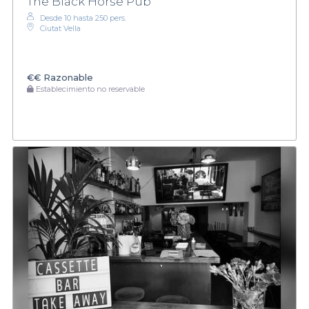
The Black Horse Pub
Desde 10 hasta 250 pers.
Ciutat Vella
€€
Razonable
Establecimiento no reservable