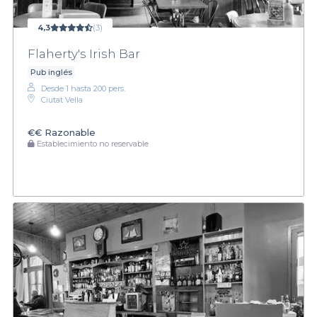
4,3
(3)
Flaherty's Irish Bar
Pub inglés
Desde 1 hasta 200 pers.
Ciutat Vella
€€
Razonable
Establecimiento no reservable