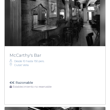
McCarthy's Bar
Desde 10 hasta 150 pers.
Ciutat Vella
€€
Razonable
Establecimiento no reservable