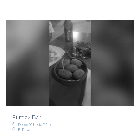
Filmax Bar
Desde 10 hasta 110 pers.
El Raval