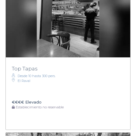
Top Tapas
Desde 10 hasta 300 pers.
El Raval
€€€€
Elevado
Establecimiento no reservable