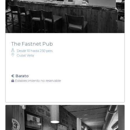
The Fastnet Pub
Desde 10 hasta 250 pers.
Ciutat Vella
€
Barato
Establecimiento no reservable