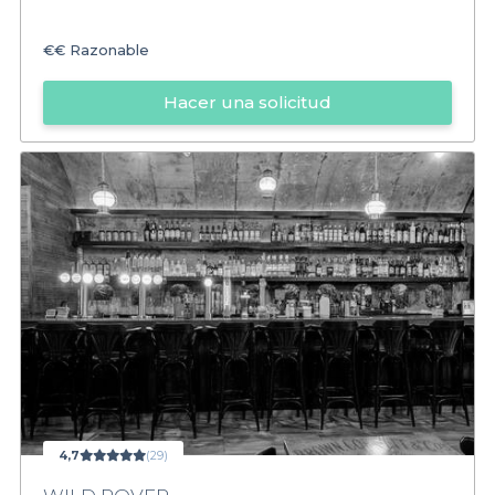
€€
Razonable
Hacer una solicitud
4,7
(29)