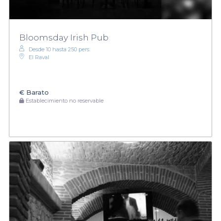
Bloomsday Irish Pub
Desde 10 hasta 250 pers.
El Raval
€
Barato
Establecimiento no reservable