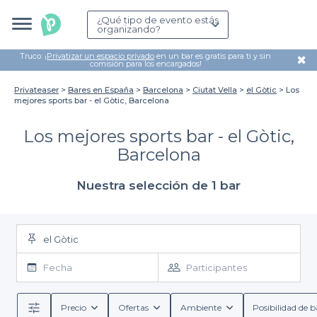
¿Qué tipo de evento estás
organizando?
Truco: ¡
Privatizar un espacio privado
en un bar es gratis para ti y sin
✖
comisión para los encargados!
Privateaser
Bares en España
Barcelona
Ciutat Vella
el Gòtic
Los
mejores sports bar - el Gòtic, Barcelona
Los mejores sports bar - el Gòtic,
Barcelona
Nuestra selección de 1 bar
el Gòtic
Fecha
Participantes
Precio
Ofertas
Ambiente
Posibilidad de b