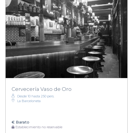
Cervecería Vaso de Oro
Desde 10 hasta 250 pers.
La Barceloneta
€
Barato
Establecimiento no reservable