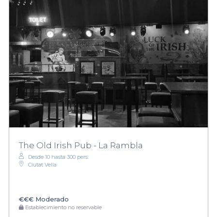
The Old Irish Pub - La Rambla
Desde 10 hasta 300 pers.
Ciutat Vella
€€€
Moderado
Establecimiento no reservable