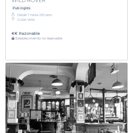
WILD ROVER
Pub inglés
Desde 1 hasta 200 pers.
Ciutat Vella
€€
Razonable
Establecimiento no reservable