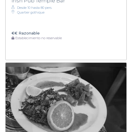
Irish Pub Temple Bar
Desde 10 hasta 80 pers.
Quartier gothique
€€
Razonable
Establecimiento no reservable