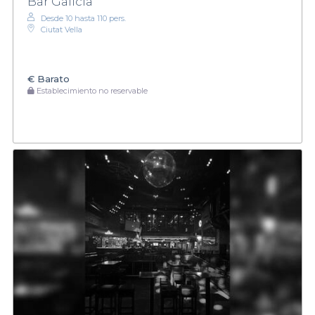
Bar Galicia
Desde 10 hasta 110 pers.
Ciutat Vella
€
Barato
Establecimiento no reservable