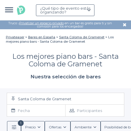
¿Qué tipo de evento estás
organizando?
Truco: ¡
Privatizar un espacio privado
en un bar es gratis para ti y sin
✖
comisión para los encargados!
Privateaser
Bares en España
Santa Coloma de Gramenet
Los
mejores piano bars - Santa Coloma de Gramenet
Los mejores piano bars - Santa
Coloma de Gramenet
Nuestra selección de bares
Santa Coloma de Gramenet
Fecha
Participantes
1
Precio
Ofertas
Ambiente
Posibilidad de b