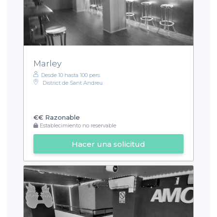
Marley
Desde 10 hasta 100 pers.
District de Sant Andreu
€€
Razonable
Establecimiento no reservable
Hacer una solicitud