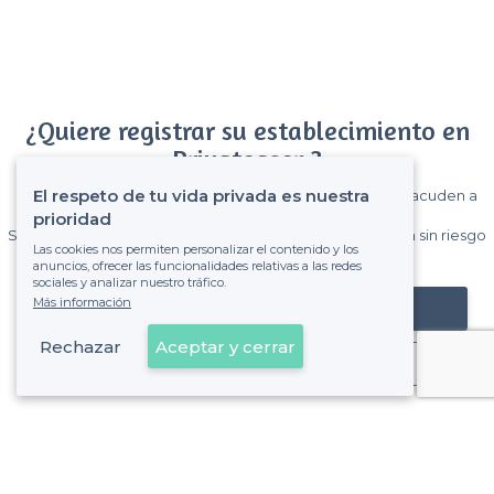
¿Quiere registrar su establecimiento en
Privateaser ?
El respeto de tu vida privada es nuestra
Gane muchos clientes entre el millón de visitantes que acuden a
Privateaser cada mes.
prioridad
Sin comisiones y sin compromiso, pagas una cantidad fija sin riesgo
Las cookies nos permiten personalizar el contenido y los
de ver la factura.
anuncios, ofrecer las funcionalidades relativas a las redes
sociales y analizar nuestro tráfico.
Más información
Registrar mi establecimiento
Rechazar
Aceptar y cerrar
Ya es cliente
Santa Coloma de Gramenet - Tipos de locales