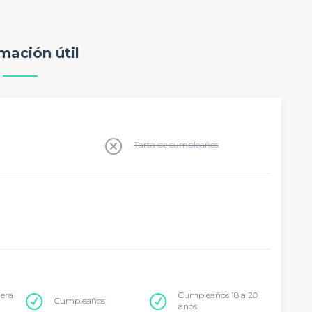
mación útil
Tarta de cumpleaños
tera
Cumpleaños 18 a 20
Cumpleaños
años