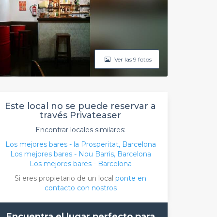
Ver las 9 fotos
Este local no se puede reservar a
través Privateaser
Encontrar locales similares:
Los mejores bares - la Prosperitat, Barcelona
Los mejores bares - Nou Barris, Barcelona
Los mejores bares - Barcelona
Si eres propietario de un local
ponte en
contacto con nostros
Encuentra el lugar perfecto para