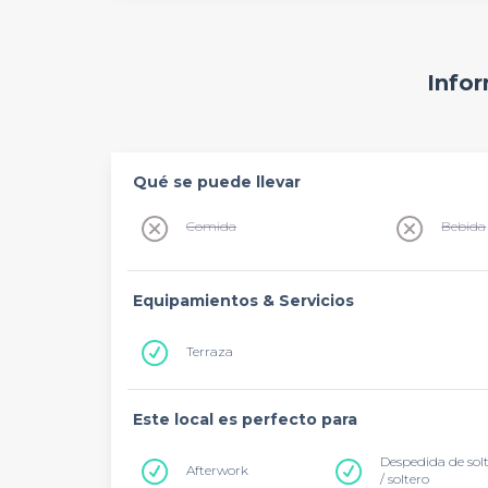
Infor
Qué se puede llevar
Comida
Bebida
Equipamientos & Servicios
Terraza
Este local es perfecto para
Despedida de sol
Afterwork
/ soltero