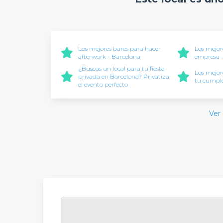
Los mejores bares para hacer
Los mejore
afterwork - Barcelona
empresa -
¿Buscas un local para tu fiesta
Los mejor
privada en Barcelona? Privatiza
tu cumple
el evento perfecto
Ver 