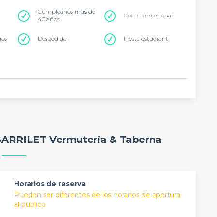
Cumpleaños más de
Cóctel profesional
40 años
gos
Despedida
Fiesta estudiantil
 BARRILET Vermutería & Taberna
Horarios de reserva
Pueden ser diferentes de los horarios de apertura
al público