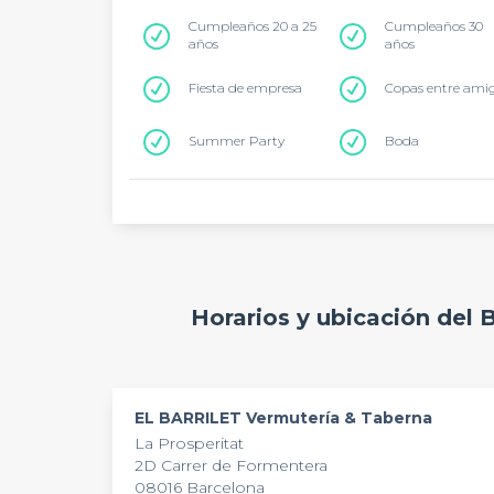
Cumpleaños 20 a 25
Cumpleaños 30
años
años
Fiesta de empresa
Copas entre ami
Summer Party
Boda
Horarios y ubicación del
EL BARRILET Vermutería & Taberna
La Prosperitat
2D Carrer de Formentera
08016 Barcelona