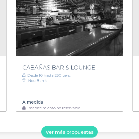
CABAÑAS BAR & LOUNGE
Desde 10 hasta 250 pers.
Nou Barris
A medida
Establecimiento no reservable
Ver más propuestas