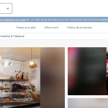
 un espacio privado
en un bar es gratis para ti y sin comisión para los encargad
Fiesta privada
Afterwork
Fiesta de empresa
mutería & Taberna