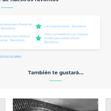
s bares para fiestas de
Los mejores bares - Barcelona
 Barcelona
¡Feliz cumpleaños! Los mejores
es bares para celebrar
locales para celebrarlo en
años - Barcelona
Barcelona
otros locales
También te gustará...