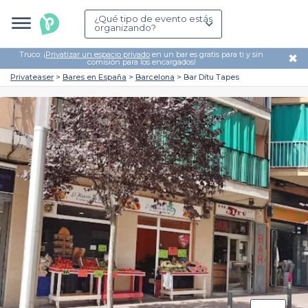
¿Qué tipo de evento estás
organizando?
Truco: ¡
Privatizar un espacio privado
en un bar es gratis para ti y sin
✖
comisión para los encargados!
Privateaser
Bares en España
Barcelona
Bar Dítu Tapes