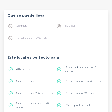
Qué se puede llevar
Comida
Bebida
Tarta de cumpleaños
Este local es perfecto para
Despedida de soltera /
Afterwork
soltero
Cumpleaños
Cumpleaños 18 a 20 años
Cumpleaños 20 a 25 años
Cumpleaños 30 años
Cumpleaños más de 40
Cóctel profesional
años