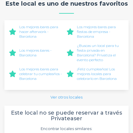
Este local es uno de nuestros favoritos
Los mejores bares para
Los mejores bares para
hacer afterwork -
fiestas de empresa -
Barcelona
Barcelona
¿Buscas un local para tu
Los mejores bares -
fiesta privada en
Barcelona
Barcelona? Privatiza el
evento perfecto
Los mejores bares para
¡Feliz cumpleaños! Los
celebrar tu cumpleaños -
mejores locales para
Barcelona
celebrarlo en Barcelona
Ver otros locales
Este local no se puede reservar a través
Privateaser
Encontrar locales similares: