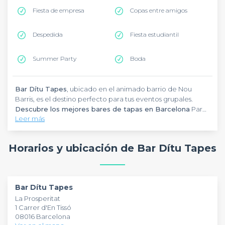
Fiesta de empresa
Copas entre amigos
Despedida
Fiesta estudiantil
Summer Party
Boda
Bar Dítu Tapes
, ubicado en el animado barrio de Nou
Barris, es el destino perfecto para tus eventos grupales.
Descubre los mejores bares de tapas en Barcelona
Para
Leer más
una experiencia auténtica catalana, este
bar tradicional
ofrece un espacio acogedor donde disfrutarás de tapas
caseras y bebidas seleccionadas.
Bar Dítu Tapes
destaca
Horarios y ubicación de Bar Dítu Tapes
por su ambiente familiar y su capacidad para acoger
grupos, ideal para afterworks y celebraciones. Con una
ubicación privilegiada en Carrer d'En Tissó, el
establecimiento mantiene la esencia de los bares de barrio
Bar Dítu Tapes
mientras ofrece el confort necesario para eventos
La Prosperitat
memorables.
1 Carrer d'En Tissó
08016 Barcelona