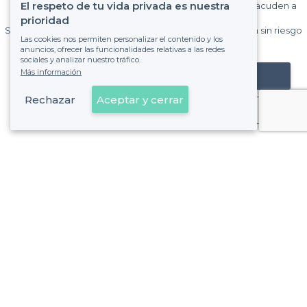
El respeto de tu vida privada es nuestra
Gane muchos clientes entre el millón de visitantes que acuden a
Privateaser cada mes.
prioridad
Sin comisiones y sin compromiso, pagas una cantidad fija sin riesgo
Las cookies nos permiten personalizar el contenido y los
de ver la factura.
anuncios, ofrecer las funcionalidades relativas a las redes
sociales y analizar nuestro tráfico.
Más información
Registrar mi establecimiento
Rechazar
Aceptar y cerrar
Ya es cliente
Sobre Privateaser
Privateaser en Francia
Ayuda
Registrar mi establecimiento
Política de privacidad