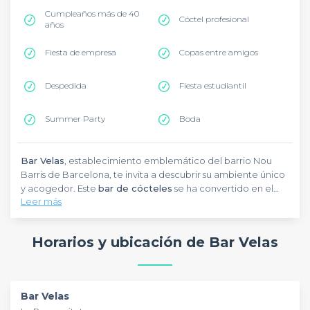
Cumpleaños más de 40
Cóctel profesional
años
Fiesta de empresa
Copas entre amigos
Despedida
Fiesta estudiantil
Summer Party
Boda
Bar Velas
, establecimiento emblemático del barrio Nou
Barris de Barcelona, te invita a descubrir su ambiente único
y acogedor. Este
bar de cócteles
se ha convertido en el
Leer más
destino preferido para celebraciones grupales y eventos
especiales. Con una capacidad perfecta para grupos,
ofrece un espacio versátil ideal para
afterworks
,
Horarios y ubicación de Bar Velas
cumpleaños
y
encuentros entre amigos
. La combinación
de su
carta de cócteles
artesanales y sus deliciosas tapas
crea la atmósfera perfecta para tus eventos. El equipo
profesional del
Bar Velas
garantiza que cada celebración
Bar Velas
sea memorable, adaptándose a las necesidades específicas