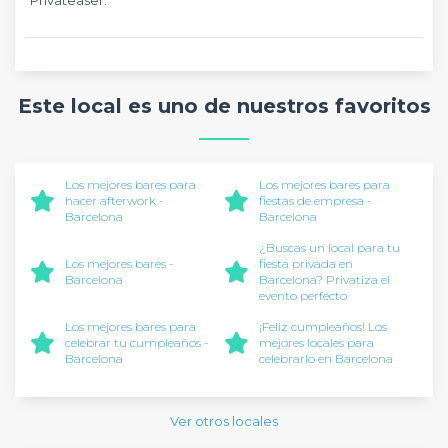
Este local es uno de nuestros favoritos
Los mejores bares para
Los mejores bares para
hacer afterwork -
fiestas de empresa -
Barcelona
Barcelona
¿Buscas un local para tu
Los mejores bares -
fiesta privada en
Barcelona
Barcelona? Privatiza el
evento perfecto
Los mejores bares para
¡Feliz cumpleaños! Los
celebrar tu cumpleaños -
mejores locales para
Barcelona
celebrarlo en Barcelona
Ver otros locales