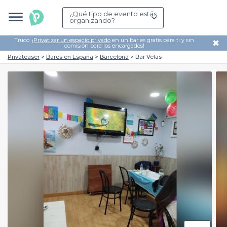
¿Qué tipo de evento estás
organizando?
Truco: ¡
Privatizar un espacio privado
en un bar es gratis para ti y sin
✖
comisión para los encargados!
Privateaser
Bares en España
Barcelona
Bar Velas