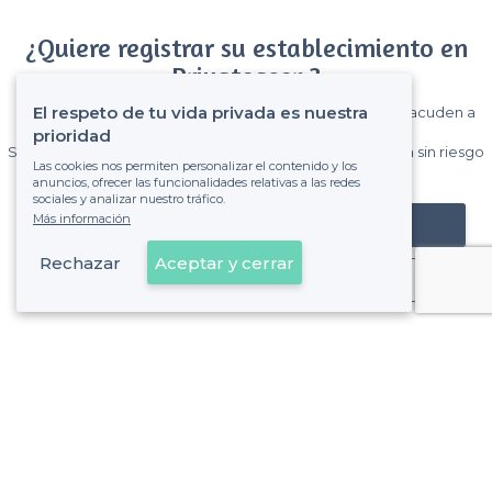
¿Quiere registrar su establecimiento en
Privateaser ?
El respeto de tu vida privada es nuestra
Gane muchos clientes entre el millón de visitantes que acuden a
Privateaser cada mes.
prioridad
Sin comisiones y sin compromiso, pagas una cantidad fija sin riesgo
Las cookies nos permiten personalizar el contenido y los
de ver la factura.
anuncios, ofrecer las funcionalidades relativas a las redes
sociales y analizar nuestro tráfico.
Más información
Registrar mi establecimiento
Rechazar
Aceptar y cerrar
Ya es cliente
Sobre Privateaser
Privateaser en Francia