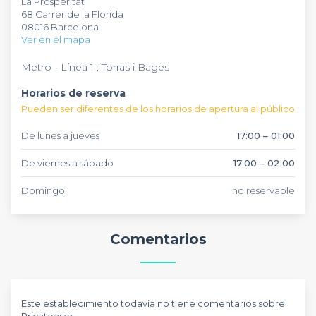
La Prosperitat
de cada grupo. La ubicación estratégica en Carrer de la
68 Carrer de la Florida
Florida y su ambiente festivo lo convierten en el lugar
08016 Barcelona
perfecto para tus eventos especiales en Barcelona.
Ver en el mapa
Metro - Línea 1 : Torras i Bages
Horarios de reserva
Pueden ser diferentes de los horarios de apertura al público
De lunes a jueves
17:00 – 01:00
De viernes a sábado
17:00 – 02:00
Domingo
no reservable
Comentarios
Este establecimiento todavía no tiene comentarios sobre
Privateaser.