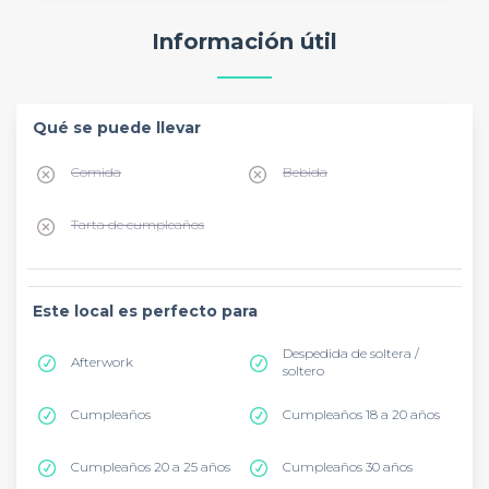
Información útil
Qué se puede llevar
Comida
Bebida
Tarta de cumpleaños
Este local es perfecto para
Despedida de soltera /
Afterwork
soltero
Cumpleaños
Cumpleaños 18 a 20 años
Cumpleaños 20 a 25 años
Cumpleaños 30 años