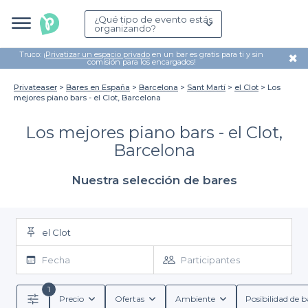
¿Qué tipo de evento estás
organizando?
Truco: ¡
Privatizar un espacio privado
en un bar es gratis para ti y sin
✖
comisión para los encargados!
Privateaser
Bares en España
Barcelona
Sant Martí
el Clot
Los
mejores piano bars - el Clot, Barcelona
Los mejores piano bars - el Clot,
Barcelona
Nuestra selección de bares
el Clot
Fecha
Participantes
1
Precio
Ofertas
Ambiente
Posibilidad de b