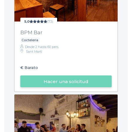
5,0
(73)
BPM Bar
Coctelería
Desde 2 hasta 60 pers.
Sant Martí
€
Barato
Hacer una solicitud