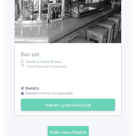
Bar set
Desde 10 hasta 80 pers.
Sant Martí de Provençals
€
Barato
Establecimiento no reservable
Hacer una solicitud
Más resultados