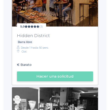
5,0
(3)
Hidden District
Barra libre
Desde 1 hasta 50 pers.
Clot
€
Barato
Hacer una solicitud