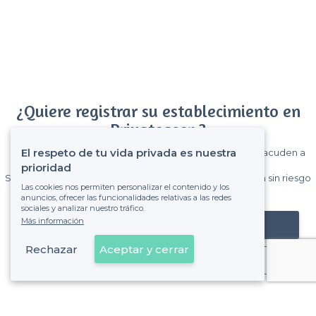
¿Quiere registrar su establecimiento en
Privateaser ?
El respeto de tu vida privada es nuestra
Gane muchos clientes entre el millón de visitantes que acuden a
Privateaser cada mes.
prioridad
Sin comisiones y sin compromiso, pagas una cantidad fija sin riesgo
Las cookies nos permiten personalizar el contenido y los
de ver la factura.
anuncios, ofrecer las funcionalidades relativas a las redes
sociales y analizar nuestro tráfico.
Más información
Registrar mi establecimiento
Rechazar
Aceptar y cerrar
Ya es cliente